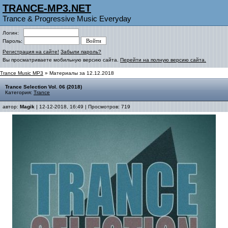
TRANCE-MP3.NET
Trance & Progressive Music Everyday
Логин:
Пароль:
Регистрация на сайте!
Забыли пароль?
Вы просматриваете мобильную версию сайта.
Перейти на полную версию сайта.
Trance Music MP3
» Материалы за 12.12.2018
Trance Selection Vol. 06 (2018)
Категория:
Trance
автор:
Magik
| 12-12-2018, 16:49 | Просмотров: 719