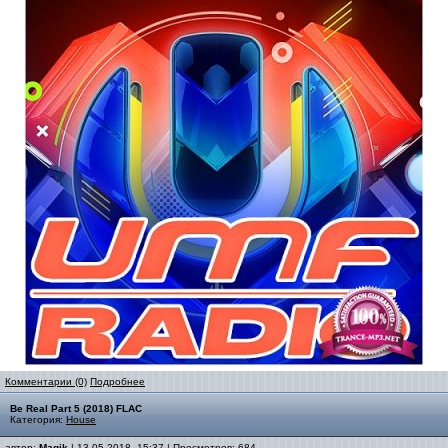
Комментарии (0)
Подробнее
Be Real Part 5 (2018) FLAC
Категория:
House
автор:
Magik
| 13-05-2018, 15:37 | Просмотров: 684