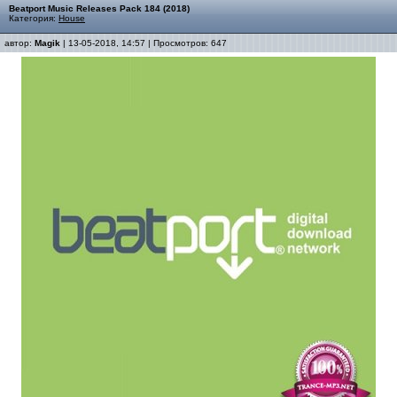
Beatport Music Releases Pack 184 (2018)
Категория:
House
автор:
Magik
| 13-05-2018, 14:57 | Просмотров: 647