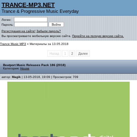
TRANCE-MP3.NET
Trance & Progressive Music Everyday
Логин:
Пароль:
Регистрация на сайте!
Забыли пароль?
Вы просматриваете мобильную версию сайта.
Перейти на полную версию сайта.
Trance Music MP3
» Материалы за 13.05.2018
Назад
1
2
Далее
Beatport Music Releases Pack 186 (2018)
Категория:
House
автор:
Magik
| 13-05-2018, 19:09 | Просмотров: 709