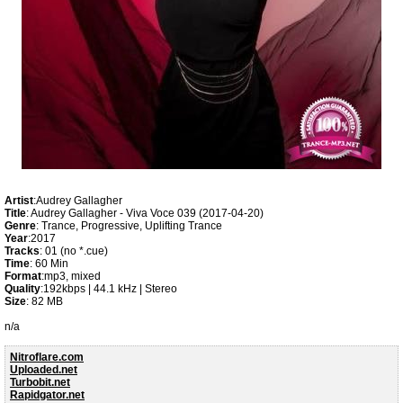
Artist
:Audrey Gallagher
Title
: Audrey Gallagher - Viva Voce 039 (2017-04-20)
Genre
: Trance, Progressive, Uplifting Trance
Year
:2017
Tracks
: 01 (no *.cue)
Time
: 60 Min
Format
:mp3, mixed
Quality
:192kbps | 44.1 kHz | Stereo
Size
: 82 MB
n/a
Nitroflare.com
Uploaded.net
Turbobit.net
Rapidgator.net