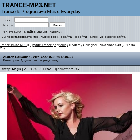
TRANCE-MP3.NET
Trance & Progressive Music Everyday
Логин:
Пароль:
Регистрация на сайте!
Забыли пароль?
Вы просматриваете мобильную версию сайта.
Перейти на полную версию сайта.
Trance Music MP3
»
Другие Trance радиошоу
» Audrey Gallagher - Viva Voce 039 (2017-04-
20)
Audrey Gallagher - Viva Voce 039 (2017-04-20)
Категория:
Другие Trance радиошоу
автор:
Magik
| 21-04-2017, 11:52 | Просмотров: 787