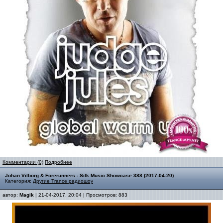
Комментарии (0)
Подробнее
Johan Vilborg & Forerunners - Silk Music Showcase 388 (2017-04-20)
Категория:
Другие Trance радиошоу
автор:
Magik
| 21-04-2017, 20:04 | Просмотров: 883