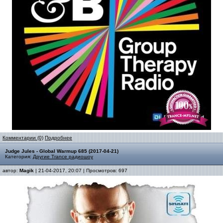
Комментарии (0)
Подробнее
Judge Jules - Global Warmup 685 (2017-04-21)
Категория:
Другие Trance радиошоу
автор:
Magik
| 21-04-2017, 20:07 | Просмотров: 697