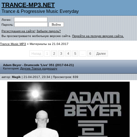
TRANCE-MP3.NET
Trance & Progressive Music Everyday
Логин:
Пароль:
Регистрация на сайте!
Забыли пароль?
Вы просматриваете мобильную версию сайта.
Перейти на полную версию сайта.
Trance Music MP3
» Материалы за 21.04.2017
Назад
1
2
3
4
5
...
6
Далее
Adam Beyer - Drumcode 'Live' 351 (2017-04-21)
Категория:
Другие Trance радиошоу
автор:
Magik
| 21-04-2017, 23:34 | Просмотров: 839