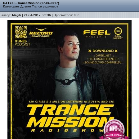
DJ Feel - TranceMission (17-04-2017)
Категория:
Другие Trance радиошоу
автор:
Magik
| 21-04-2017, 22:36 | Просмотров: 886