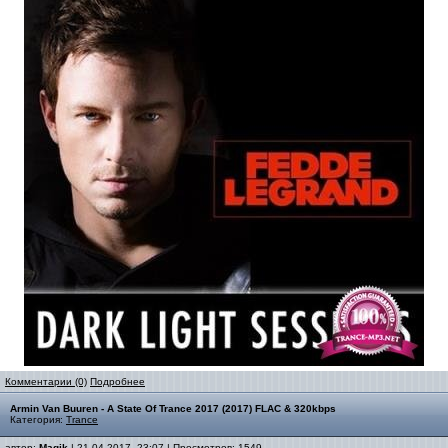
Комментарии (0)
Подробнее
Armin Van Buuren - A State Of Trance 2017 (2017) FLAC & 320kbps
Категория:
Trance
автор:
Magik
| 21-04-2017, 23:07 | Просмотров: 1549