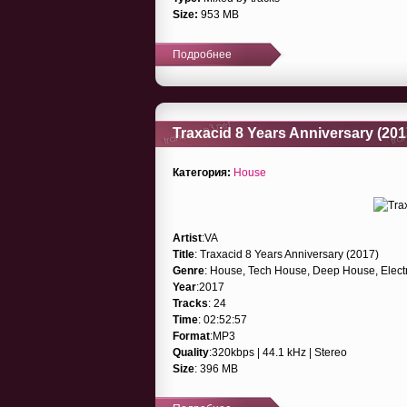
Size:
953 MB
Подробнее
Traxacid 8 Years Anniversary (201
Категория:
House
Artist
:VA
Title
: Traxacid 8 Years Anniversary (2017)
Genre
: House, Tech House, Deep House, Elect
Year
:2017
Tracks
: 24
Time
: 02:52:57
Format
:MP3
Quality
:320kbps | 44.1 kHz | Stereo
Size
: 396 MB