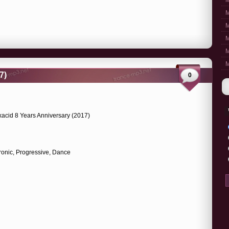
M
M
M
M
M
M
7)
0
ronic, Progressive, Dance