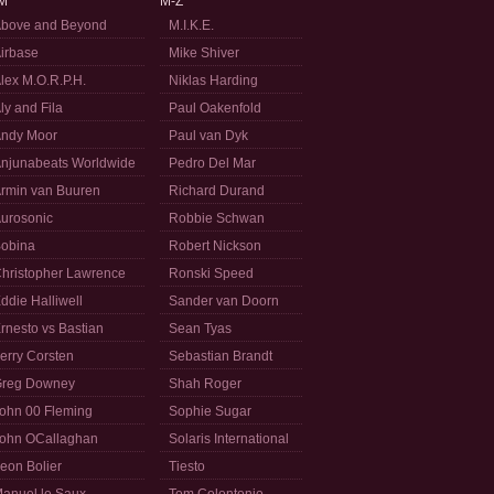
M
M-Z
bove and Beyond
M.I.K.E.
irbase
Mike Shiver
lex M.O.R.P.H.
Niklas Harding
ly and Fila
Paul Oakenfold
ndy Moor
Paul van Dyk
njunabeats Worldwide
Pedro Del Mar
rmin van Buuren
Richard Durand
urosonic
Robbie Schwan
obina
Robert Nickson
hristopher Lawrence
Ronski Speed
ddie Halliwell
Sander van Doorn
rnesto vs Bastian
Sean Tyas
erry Corsten
Sebastian Brandt
reg Downey
Shah Roger
ohn 00 Fleming
Sophie Sugar
ohn OCallaghan
Solaris International
eon Bolier
Tiesto