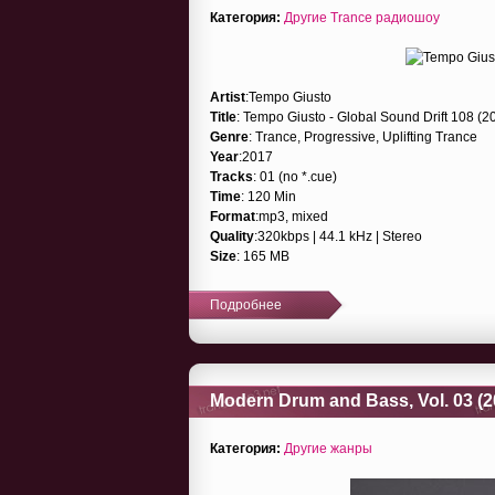
Категория:
Другие Trance радиошоу
Artist
:Tempo Giusto
Title
: Tempo Giusto - Global Sound Drift 108 (
Genre
: Trance, Progressive, Uplifting Trance
Year
:2017
Tracks
: 01 (no *.cue)
Time
: 120 Min
Format
:mp3, mixed
Quality
:320kbps | 44.1 kHz | Stereo
Size
: 165 MB
Подробнее
Modern Drum and Bass, Vol. 03 (2
Категория:
Другие жанры