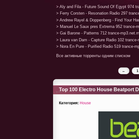
> Aly and Fila - Future Sound Of Egypt 974 
> Ferry Corsten - Resonation Radio 297 tran
> Andrew Rayel & Doppenberg - Find Your H
> Manuel Le Saux pres Extrema 952 trance-
> Gai Barone - Patterns 712 trance-mp3.net.
> Laura van Dam - Capture Radio 102 trance
> Nora En Pure - Purified Radio 519 trance-
Все активные торренты одним списком
←
1
Top 100 Electro House Beatport 
Категория:
House