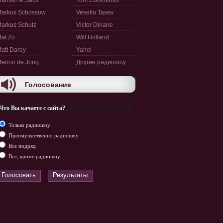
anuel le Saux
Tom Colontonio
arkus Schossow
Veselin Tasev
arkus Schulz
Victor Dinaire
at Zo
Will Holland
att Darey
Yahel
enno de Jong
Другие радиошоу
Голосование
Что Вы качаете с сайта?
Только радиошоу
Преимущественно радиошоу
Все подряд
Все, кроме радиошоу
Голосовать
Результаты