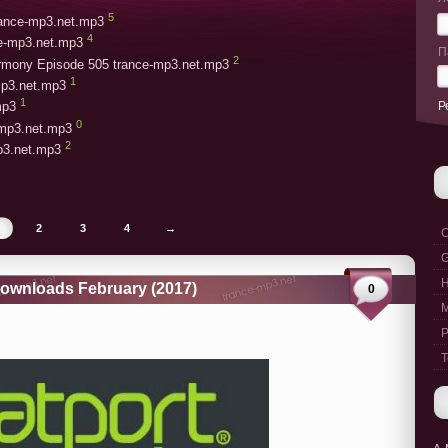
5
trance-mp3.net.mp3
4
ce-mp3.net.mp3
П
2
armony Episode 505 trance-mp3.net.mp3
1
mp3.net.mp3
1
Р
mp3
0
-mp3.net.mp3
2
mp3.net.mp3
2
3
4
→
C
G
Downloads February (2017)
0
M
P
T