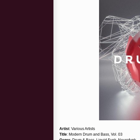
Artist
: Various Artists
Title
: Modern Drum and Bass, Vol. 03
Genre
: Drum & Bass, Liquid Funk, Neurofunk