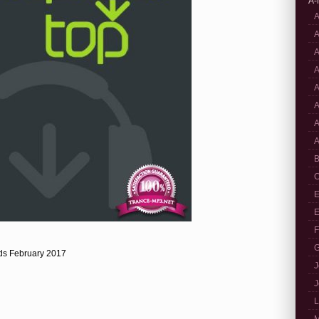
A-
A
A
A
A
A
A
A
A
B
C
E
E
F
G
ds February 2017
J
J
L