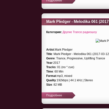
Подробнее
Mark Pledger - Melodika 061 (2017
Категория:
Другие Trance радиошоу
Artist
:Mark Pledger
Title
: Mark Pledger - Melodika 061 (2017-03-12
Genre
: Trance, Progressive, Uplifting Trance
Year
:2017
Tracks
: 01 (no *.cue)
Time
: 60 Min
Format
:mp3, mixed
Quality
:192kbps | 44.1 kHz | Stereo
Size
: 82 MB
Подробнее