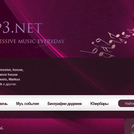
ressive, house,
rance house
esto, Markus
yk
и другие.
вязь
Муз. события
Биографии диджеев
Юзербары
ы:
Л