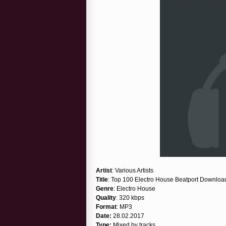
Artist
: Various Artists
Title
: Top 100 Electro House Beatport Downloa
Genre
: Electro House
Quality
: 320 kbps
Format
: MP3
Date:
28.02.2017
Type:
Mixed by tracks