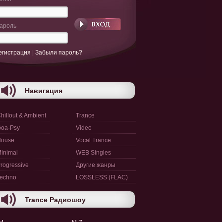
ароль
егистрация
|
Забыли пароль?
Навигация
hillout & Ambient
Trance
oa-Psy
Video
House
Vocal Trance
inimal
WEB Singles
rogressive
Другие жанры
echno
LOSSLESS (FLAC)
Trance Радиошоу