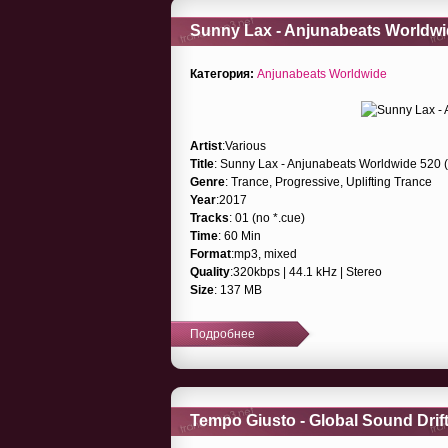
Sunny Lax - Anjunabeats Worldwid
Категория:
Anjunabeats Worldwide
Artist
:Various
Title
: Sunny Lax - Anjunabeats Worldwide 520 
Genre
: Trance, Progressive, Uplifting Trance
Year
:2017
Tracks
: 01 (no *.cue)
Time
: 60 Min
Format
:mp3, mixed
Quality
:320kbps | 44.1 kHz | Stereo
Size
: 137 MB
Подробнее
Tempo Giusto - Global Sound Drift