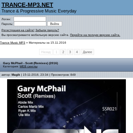
TRANCE-MP3.NET
Trance & Progressive Music Everyday
Логин:
Пароль:
Регистрация на сайте!
Забыли пароль?
Вы просматриваете мобильную версию сайта.
Перейти на полную версию сайта.
Trance Music MP3
» Материалы за 15.11.2016
Назад
1
2
3
4
Далее
Gary McPhail - Scott (Remixes) (2016)
Категория:
WEB синглы
автор:
Magik
| 15-11-2016, 23:34 | Просмотров: 849