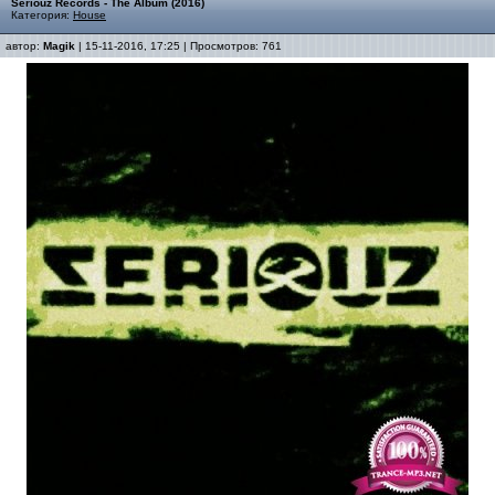
Seriouz Records - The Album (2016)
Категория:
House
автор:
Magik
| 15-11-2016, 17:25 | Просмотров: 761