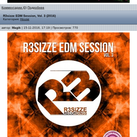
Комментарии (0)
Подробнее
R3sizze EDM Session, Vol. 3 (2016)
Категория:
House
автор:
Magik
| 15-11-2016, 17:19 | Просмотров: 770