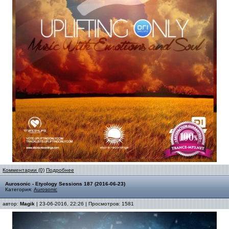
Комментарии (0)
Подробнее
Aurosonic - Etyology Sessions 187 (2016-06-23)
Категория:
Aurosonic
автор:
Magik
| 23-06-2016, 22:26 | Просмотров: 1581