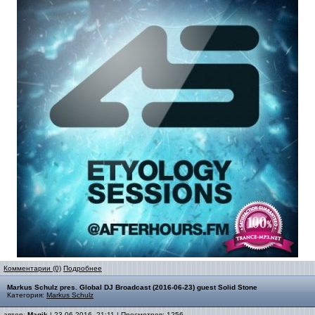
Комментарии (0)
Подробнее
Markus Schulz pres. Global DJ Broadcast (2016-06-23) guest Solid Stone
Категория:
Markus Schulz
автор:
Magik
| 23-06-2016, 21:11 | Просмотров: 1256