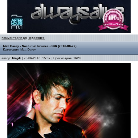
Комментарии (0)
Подробнее
Matt Darey - Nocturnal Nouveau 566 (2016-06-22)
Категория:
Matt Darey
автор:
Magik
| 23-06-2016, 15:37 | Просмотров: 1628