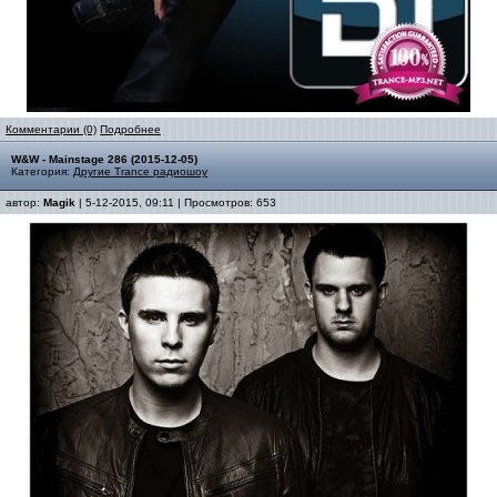
Комментарии (0)
Подробнее
W&W - Mainstage 286 (2015-12-05)
Категория:
Другие Trance радиошоу
автор:
Magik
| 5-12-2015, 09:11 | Просмотров: 653