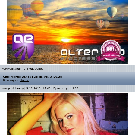
Комментарии (0)
Подробнее
Club Nights: Dance Fusion, Vol. 3 (2015)
Категория:
House
автор:
dubstep
| 5-12-2015, 14:45 | Просмотров: 829