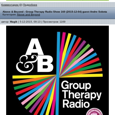
Комментарии (0)
Подробнее
Above & Beyond - Group Therapy Radio Show 160 (2015-12-04) guest Andre Sobota
Категория:
Above and Beyond
автор:
Magik
| 5-12-2015, 09:13 | Просмотров: 1169