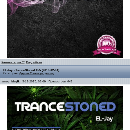
Комментарии (0)
Подробнее
EL-Jay - TranceStoned 155 (2015-12-04)
Категория:
Другие Trance радиошоу
автор:
Magik
| 5-12-2015, 09:09 | Просмотров: 642