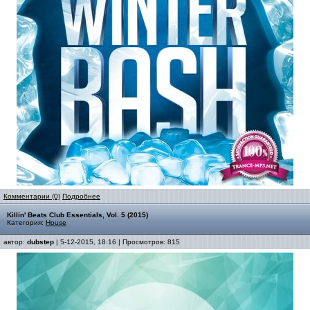
Комментарии (0)
Подробнее
Killin' Beats Club Essentials, Vol. 5 (2015)
Категория:
House
автор:
dubstep
| 5-12-2015, 18:16 | Просмотров: 815