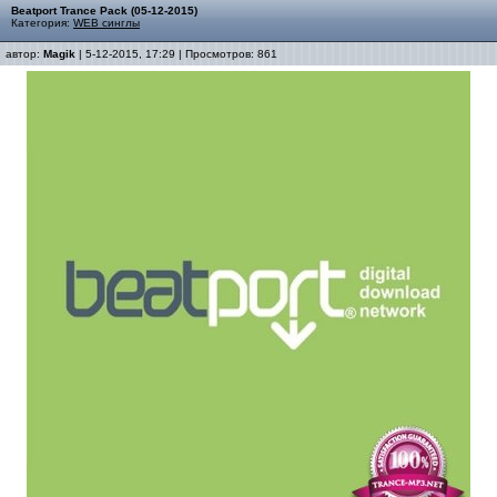
Beatport Trance Pack (05-12-2015)
Категория:
WEB синглы
автор:
Magik
| 5-12-2015, 17:29 | Просмотров: 861