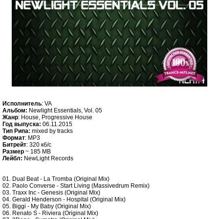
Исполнитель
: VA
Альбом:
Newlight Essentials, Vol. 05
Жанр
: House, Progressive House
Год выпуска:
06.11.2015
Тип Рипа:
mixed by tracks
Формат
: MP3
Битрейт
: 320 кб/c
Размер
~ 185 MB
Лейбл:
NewLight Records
01. Dual Beat - La Tromba (Original Mix)
02. Paolo Converse - Start Living (Massivedrum Remix)
03. Traxx Inc - Genesis (Original Mix)
04. Gerald Henderson - Hospital (Original Mix)
05. Biggi - My Baby (Original Mix)
06. Renato S - Riviera (Original Mix)