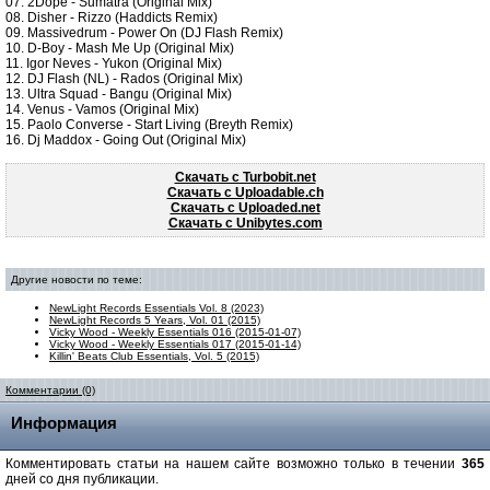
07. 2Dope - Sumatra (Original Mix)
08. Disher - Rizzo (Haddicts Remix)
09. Massivedrum - Power On (DJ Flash Remix)
10. D-Boy - Mash Me Up (Original Mix)
11. Igor Neves - Yukon (Original Mix)
12. DJ Flash (NL) - Rados (Original Mix)
13. Ultra Squad - Bangu (Original Mix)
14. Venus - Vamos (Original Mix)
15. Paolo Converse - Start Living (Breyth Remix)
16. Dj Maddox - Going Out (Original Mix)
Скачать c Turbobit.net
Скачать c Uploadable.ch
Скачать c Uploaded.net
Скачать c Unibytes.com
Другие новости по теме:
NewLight Records Essentials Vol. 8 (2023)
NewLight Records 5 Years, Vol. 01 (2015)
Vicky Wood - Weekly Essentials 016 (2015-01-07)
Vicky Wood - Weekly Essentials 017 (2015-01-14)
Killin' Beats Club Essentials, Vol. 5 (2015)
Комментарии (0)
Информация
Комментировать статьи на нашем сайте возможно только в течении
365
дней со дня публикации.