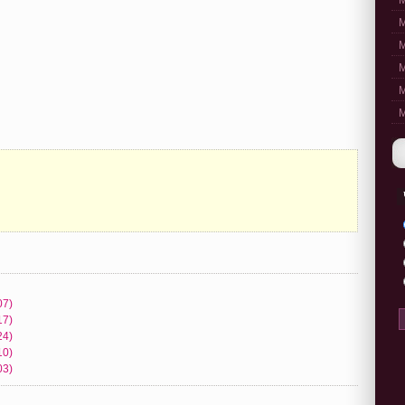
M
M
M
M
M
M
07)
17)
24)
10)
03)