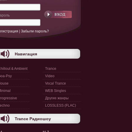
ароль
егистрация
|
Забыли пароль?
Навигация
hillout & Ambient
Trance
oa-Psy
Video
House
Vocal Trance
inimal
WEB Singles
rogressive
Другие жанры
echno
LOSSLESS (FLAC)
Trance Радиошоу