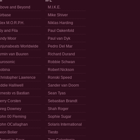
M
M-Z
bove and Beyond
M.I.K.E.
irbase
Mike Shiver
lex M.O.R.P.H.
Niklas Harding
ly and Fila
Paul Oakenfold
ndy Moor
Paul van Dyk
njunabeats Worldwide
Pedro Del Mar
rmin van Buuren
Richard Durand
urosonic
Robbie Schwan
obina
Robert Nickson
hristopher Lawrence
Ronski Speed
ddie Halliwell
Sander van Doorn
rnesto vs Bastian
Sean Tyas
erry Corsten
Sebastian Brandt
reg Downey
Shah Roger
ohn 00 Fleming
Sophie Sugar
ohn OCallaghan
Solaris International
eon Bolier
Tiesto