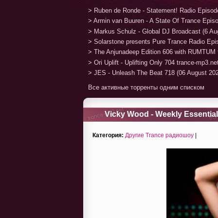
> Ruben de Ronde - Statement! Radio Episod
> Armin van Buuren - A State Of Trance Epis
> Markus Schulz - Global DJ Broadcast (6 Au
> Solarstone presents Pure Trance Radio Ep
> The Anjunadeep Edition 606 with RUMTUM 
> Ori Uplift - Uplifting Only 704 trance-mp3.n
> JES - Unleash The Beat 718 (06 August 20
Все активные торренты одним списком
Vicky Wood - Weekly Essential
Категория:
Другие Trance радиошоу
|