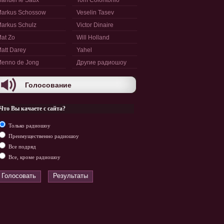
anuel le Saux
Tom Colontonio
arkus Schossow
Veselin Tasev
arkus Schulz
Victor Dinaire
at Zo
Will Holland
att Darey
Yahel
enno de Jong
Другие радиошоу
Голосование
Что Вы качаете с сайта?
Только радиошоу
Преимущественно радиошоу
Все подряд
Все, кроме радиошоу
Голосовать
Результаты