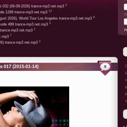
3
e 032 (06-08-2026) trance-mp3.net.mp3
12
ode 1289 trance-mp3.net.mp3
П
9
gust 2026), World Tour Los Angeles trance-mp3.net.mp3
3
isode 489 trance-mp3.net.mp3
2
Р
trance-mp3.net.mp3
7
et.mp3
2
26) trance-mp3.net.mp3
s 017 (2015-01-14)
C
0
G
M
P
T