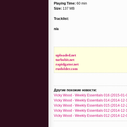
Playing Time:
60 min
Size:
137 MB
Tracklist:
n/a
uploaded.net
turbobit.net
rapidgator.net
rusfolder.com
Другие похожие новости:
Vicky Wood - Weekly Essentials 016 (2015-01-
Vicky Wood - Weekly Essentials 014 (2014-12-
Vicky Wood - Weekly Essentials 015 (2014-12-
Vicky Wood - Weekly Essentials 012 (2014-12-
Vicky Wood - Weekly Essentials 012 (2014-12-