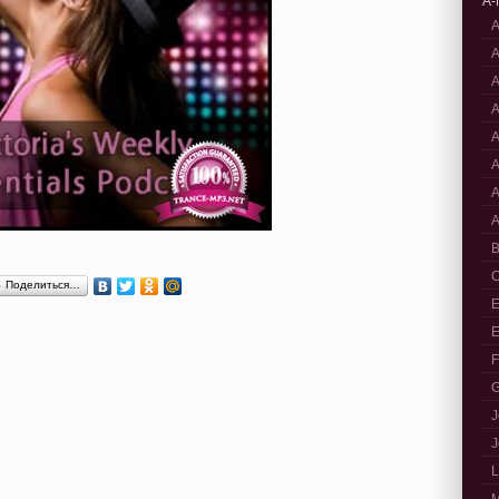
A-
A
A
A
A
A
A
A
A
B
C
Поделиться…
E
E
F
G
J
J
L