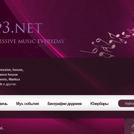
ressive, house,
rance house
esto, Markus
yk
и другие.
вязь
Муз. события
Биографии диджеев
Юзербары
ы:
Л