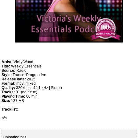
Artist:
Vicky Wood
Title:
Weekly Essentials
Source:
Radio
Style:
Trance, Progressive
Release date:
2015
Format:
mp3, mixed
Quality:
320kbps | 44.1 kHz | Stereo
Tracks:
01 (no *.cue)
Playing Time:
60 min
Size:
137 MB
Tracklist:
n/a
uploaded.net