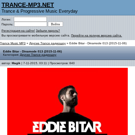
TRANCE-MP3.NET
Trance & Progressive Music Everyday
Логин:
Пароль:
Регистрация на сайте!
Забыли пароль?
Вы просматриваете мобильную версию сайта.
Перейти на полную версию сайта.
Trance Music MP3
»
Другие Trance радиошоу
» Eddie Bitar - Dinamode 013 (2015-11-06)
Eddie Bitar - Dinamode 013 (2015-11-06)
Категория:
Другие Trance радиошоу
автор:
Magik
| 7-11-2015, 03:11 | Просмотров: 840