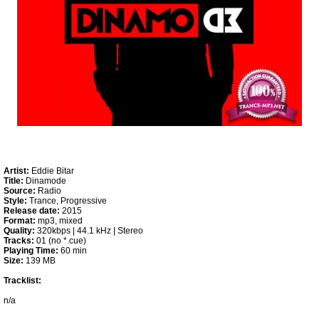
Artist:
Eddie Bitar
Title:
Dinamode
Source:
Radio
Style:
Trance, Progressive
Release date:
2015
Format:
mp3, mixed
Quality:
320kbps | 44.1 kHz | Stereo
Tracks:
01 (no *.cue)
Playing Time:
60 min
Size:
139 MB
Tracklist:
n/a