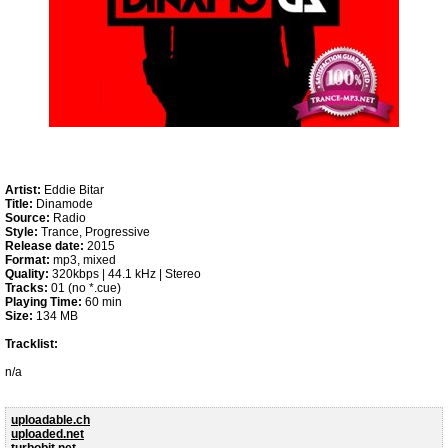
Artist:
Eddie Bitar
Title:
Dinamode
Source:
Radio
Style:
Trance, Progressive
Release date:
2015
Format:
mp3, mixed
Quality:
320kbps | 44.1 kHz | Stereo
Tracks:
01 (no *.cue)
Playing Time:
60 min
Size:
134 MB
Tracklist:
n/a
uploadable.ch
uploaded.net