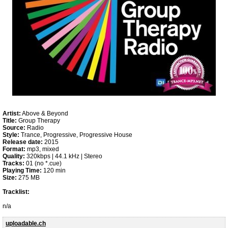
Artist:
Above & Beyond
Title:
Group Therapy
Source:
Radio
Style:
Trance, Progressive, Progressive House
Release date:
2015
Format:
mp3, mixed
Quality:
320kbps | 44.1 kHz | Stereo
Tracks:
01 (no *.cue)
Playing Time:
120 min
Size:
275 MB
Tracklist:
n/a
uploadable.ch