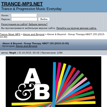
TRANCE-MP3.NET
Trance & Progressive Music Everyday
Логин:
Пароль:
Регистрация на сайте!
Забыли пароль?
Вы просматриваете мобильную версию сайта.
Перейти на полную версию сайта.
Trance Music MP3
»
Above and Beyond
» Above & Beyond - Group Therapy ABGT 155 (2015-
10-30)
Above & Beyond - Group Therapy ABGT 155 (2015-10-30)
Категория:
Above and Beyond
автор:
Magik
| 31-10-2015, 00:18 | Просмотров: 1290