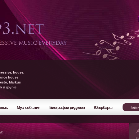
ressive, house,
rance house
esto, Markus
yk
и другие.
вязь
Муз. события
Биографии диджеев
Юзербары
ы:
Л