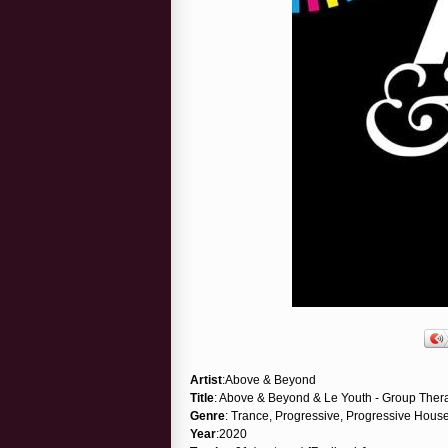
Artist
:Above & Beyond
Title
: Above & Beyond & Le Youth - Group The
Genre
: Trance, Progressive, Progressive House
Year
:2020