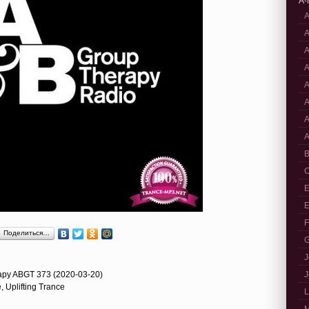
A-
A
A
A
A
A
A
A
A
B
C
E
E
F
Поделиться…
G
J
rapy ABGT 373 (2020-03-20)
J
, Uplifting Trance
L