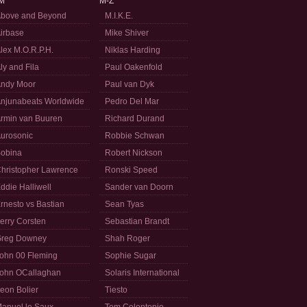
M
M-Z
bove and Beyond
M.I.K.E.
irbase
Mike Shiver
lex M.O.R.P.H.
Niklas Harding
ly and Fila
Paul Oakenfold
ndy Moor
Paul van Dyk
njunabeats Worldwide
Pedro Del Mar
rmin van Buuren
Richard Durand
urosonic
Robbie Schwan
obina
Robert Nickson
hristopher Lawrence
Ronski Speed
ddie Halliwell
Sander van Doorn
rnesto vs Bastian
Sean Tyas
erry Corsten
Sebastian Brandt
reg Downey
Shah Roger
ohn 00 Fleming
Sophie Sugar
ohn OCallaghan
Solaris International
eon Bolier
Tiesto