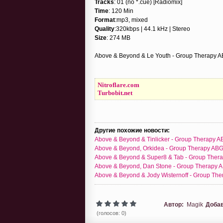
Tracks
: 01 (no *.cue) [Radiomix]
Time
: 120 Min
Format
:mp3, mixed
Quality
:320kbps | 44.1 kHz | Stereo
Size
: 274 MB
Above & Beyond & Le Youth - Group Therapy A
Nitroflare.com
Turbobit.net
Другие похожие новости:
Above & Beyond & Tinlicker - Group Therapy 
Above & Beyond, Orkidea - Group Therapy ABG
Above & Beyond & Super8 & Tab - Group Ther
Above & Beyond, Dan Stone - Group Therapy 
Above & Beyond & Jody Wisternoff - Group Th
Автор:
Magik
Доба
(голосов: 0)