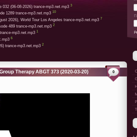
3
e 032 (06-08-2026) trance-mp3.net.mp3
10
ode 1289 trance-mp3.net.mp3
П
7
gust 2026), World Tour Los Angeles trance-mp3.net.mp3
2
isode 489 trance-mp3.net.mp3
1
Р
trance-mp3.net.mp3
6
et.mp3
2
26) trance-mp3.net.mp3
Group Therapy ABGT 373 (2020-03-20)
C
0
G
M
P
T