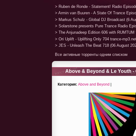
> Ruben de Ronde - Statement! Radio Episod
> Armin van Buuren - A State Of Trance Epis
> Markus Schulz - Global DJ Broadcast (6 Au
> Solarstone presents Pure Trance Radio Ep
> The Anjunadeep Edition 606 with RUMTUM 
> Ori Uplift - Uplifting Only 704 trance-mp3.n
> JES - Unleash The Beat 718 (06 August 20
Все активные торренты одним списком
Above & Beyond & Le Youth - 
Категория:
Above and Beyond
|