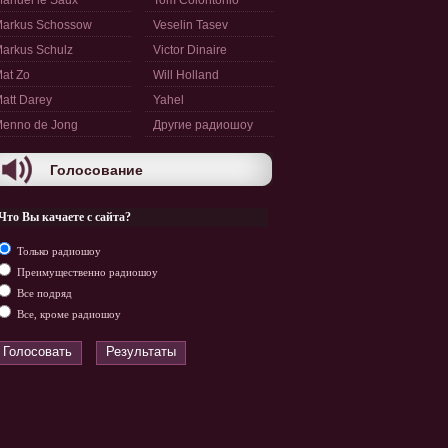
anuel le Saux
Tom Colontonio
arkus Schossow
Veselin Tasev
arkus Schulz
Victor Dinaire
at Zo
Will Holland
att Darey
Yahel
enno de Jong
Другие радиошоу
Голосование
Что Вы качаете с сайта?
Только радиошоу
Преимущественно радиошоу
Все подряд
Все, кроме радиошоу
Голосовать
Результаты