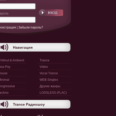
ароль
егистрация
|
Забыли пароль?
Навигация
hillout & Ambient
Trance
oa-Psy
Video
House
Vocal Trance
inimal
WEB Singles
rogressive
Другие жанры
echno
LOSSLESS (FLAC)
Trance Радиошоу