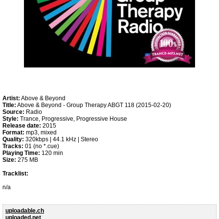
Artist:
Above & Beyond
Title:
Above & Beyond - Group Therapy ABGT 118 (2015-02-20)
Source:
Radio
Style:
Trance, Progressive, Progressive House
Release date:
2015
Format:
mp3, mixed
Quality:
320kbps | 44.1 kHz | Stereo
Tracks:
01 (no *.cue)
Playing Time:
120 min
Size:
275 MB
Tracklist:
n/a
uploadable.ch
uploaded.net