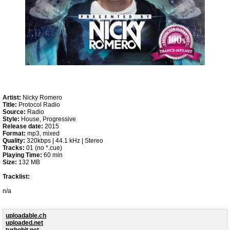
Artist:
Nicky Romero
Title:
Protocol Radio
Source:
Radio
Style:
House, Progressive
Release date:
2015
Format:
mp3, mixed
Quality:
320kbps | 44.1 kHz | Stereo
Tracks:
01 (no *.cue)
Playing Time:
60 min
Size:
132 MB
Tracklist:
n/a
uploadable.ch
uploaded.net