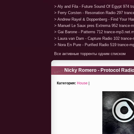
> Aly and Fila - Future Sound Of Egypt 974 
> Ferry Corsten - Resonation Radio 297 tran
> Andrew Rayel & Doppenberg - Find Your H
> Manuel Le Saux pres Extrema 952 trance-
> Gai Barone - Patterns 712 trance-mp3.net.
> Laura van Dam - Capture Radio 102 trance
> Nora En Pure - Purified Radio 519 trance-
Все активные торренты одним списком
Nicky Romero - Protocol Radio
Категория:
House
|