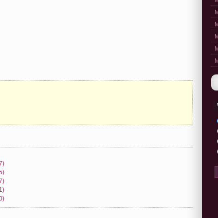
M
M
M
M
M
M
7)
5)
7)
1)
0)