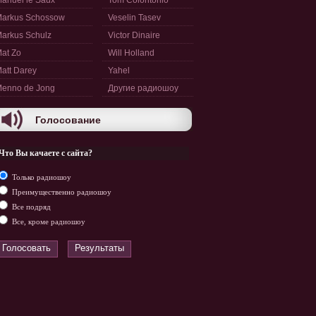
anuel le Saux
Tom Colontonio
arkus Schossow
Veselin Tasev
arkus Schulz
Victor Dinaire
at Zo
Will Holland
att Darey
Yahel
enno de Jong
Другие радиошоу
Голосование
Что Вы качаете с сайта?
Только радиошоу
Преимущественно радиошоу
Все подряд
Все, кроме радиошоу
Голосовать
Результаты