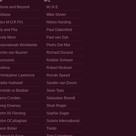
M
M-Z
bove and Beyond
M.I.K.E.
irbase
Mike Shiver
lex M.O.R.P.H.
Niklas Harding
ly and Fila
Paul Oakenfold
ndy Moor
Paul van Dyk
njunabeats Worldwide
Pedro Del Mar
rmin van Buuren
Richard Durand
urosonic
Robbie Schwan
obina
Robert Nickson
hristopher Lawrence
Ronski Speed
ddie Halliwell
Sander van Doorn
rnesto vs Bastian
Sean Tyas
erry Corsten
Sebastian Brandt
reg Downey
Shah Roger
ohn 00 Fleming
Sophie Sugar
ohn OCallaghan
Solaris International
eon Bolier
Tiesto