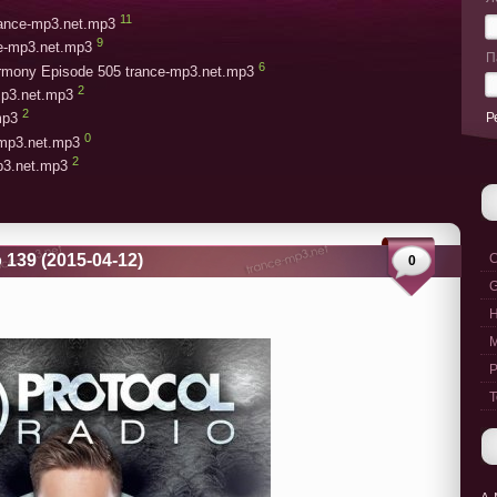
11
trance-mp3.net.mp3
9
ce-mp3.net.mp3
П
6
armony Episode 505 trance-mp3.net.mp3
2
mp3.net.mp3
2
Р
mp3
0
-mp3.net.mp3
2
mp3.net.mp3
 139 (2015-04-12)
C
0
G
M
P
T