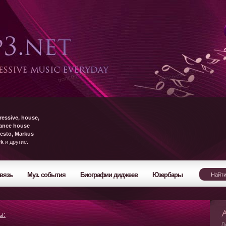
ressive, house,
rance house
esto, Markus
yk
и другие.
вязь
Муз. события
Биографии диджеев
Юзербары
ы:
Л