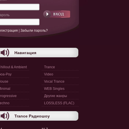
ароль
егистрация
|
Забыли пароль?
Навигация
hillout & Ambient
Trance
oa-Psy
Video
House
Vocal Trance
inimal
WEB Singles
rogressive
Другие жанры
echno
LOSSLESS (FLAC)
Trance Радиошоу