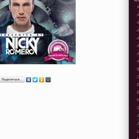
A-
A
A
A
A
A
A
A
A
B
C
Поделиться…
E
E
F
G
J
J
L