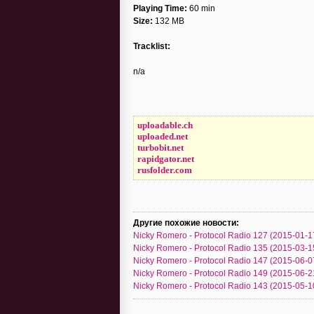
Playing Time:
60 min
Size:
132 MB
Tracklist:
n/a
uploadable.ch
uploaded.net
turbobit.net
rapidgator.net
rusfolder.com
Другие похожие новости:
Nicky Romero - Protocol Radio 127 (2015-01-1
Nicky Romero - Protocol Radio 135 (2015-03-1
Nicky Romero - Protocol Radio 147 (2015-06-0
Nicky Romero - Protocol Radio 149 (2015-06-2
Nicky Romero - Protocol Radio 143 (2015-05-1