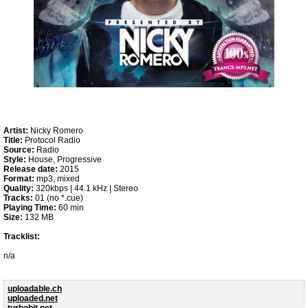
Artist:
Nicky Romero
Title:
Protocol Radio
Source:
Radio
Style:
House, Progressive
Release date:
2015
Format:
mp3, mixed
Quality:
320kbps | 44.1 kHz | Stereo
Tracks:
01 (no *.cue)
Playing Time:
60 min
Size:
132 MB
Tracklist:
n/a
uploadable.ch
uploaded.net