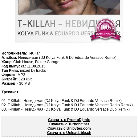
Исполнитель
: T-Killah
Альбом:
Невидимая (DJ Kolya Funk & DJ Eduardo Versace Remix)
Жанр
: Club House, Future Garage
Год выпуска:
11.08.2015
Тип Рипа:
mixed by tracks
Формат
: MP3
Битрейт
: 320 кб/c
Размер
~ 30 MB
Треклист
01. T-Killah - Невидимая (DJ Kolya Funk & DJ Eduardo Versace Remix)
02. T-Killah - Невидимая (DJ Kolya Funk & DJ Eduardo Versace Radio Remix)
03. T-Killah - Невидимая (DJ Kolya Funk & DJ Eduardo Versace Dub Remix)
Скачать с PromoDj mix
Скачать c Turbobit.net
Скачать c Unibytes.com
Скачать c Uploadable.ch