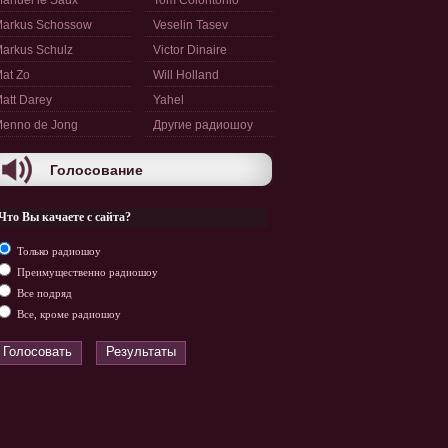
anuel le Saux
Tom Colontonio
arkus Schossow
Veselin Tasev
arkus Schulz
Victor Dinaire
at Zo
Will Holland
att Darey
Yahel
enno de Jong
Другие радиошоу
Голосование
Что Вы качаете с сайта?
Только радиошоу
Преимущественно радиошоу
Все подряд
Все, кроме радиошоу
Голосовать
Результаты