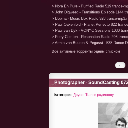
> Nora En Pure - Purified Radio 519 trance-
> John Digweed - Transitions Episode 1144 t
> Bobina - Music Box Radio 928 trance-mp3.
> Paul Oakenfold - Planet Perfecto 822 tran
> Paul van Dyk - VONYC Sessions 1030 tran
> Ferry Corsten - Resonation Radio 296 tran
> Armin van Buuren & Pegassi - 538 Dance D
Все активные торренты одним списком
←
Photographer - SoundCasting 072
Категория:
Другие Trance радиошоу