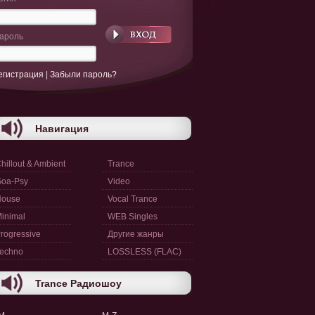
ароль
егистрация
|
Забыли пароль?
Навигация
hillout & Ambient
Trance
oa-Psy
Video
House
Vocal Trance
inimal
WEB Singles
rogressive
Другие жанры
echno
LOSSLESS (FLAC)
Trance Радиошоу