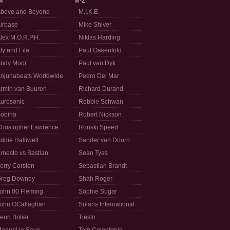
M
M-Z
bove and Beyond
M.I.K.E.
irbase
Mike Shiver
lex M.O.R.P.H.
Niklas Harding
ly and Fila
Paul Oakenfold
ndy Moor
Paul van Dyk
njunabeats Worldwide
Pedro Del Mar
rmin van Buuren
Richard Durand
urosonic
Robbie Schwan
obina
Robert Nickson
hristopher Lawrence
Ronski Speed
ddie Halliwell
Sander van Doorn
rnesto vs Bastian
Sean Tyas
erry Corsten
Sebastian Brandt
reg Downey
Shah Roger
ohn 00 Fleming
Sophie Sugar
ohn OCallaghan
Solaris International
eon Bolier
Tiesto