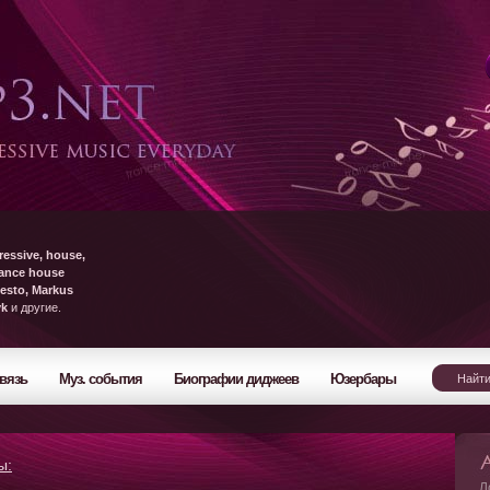
ressive, house,
rance house
esto, Markus
yk
и другие.
вязь
Муз. события
Биографии диджеев
Юзербары
ы:
Л