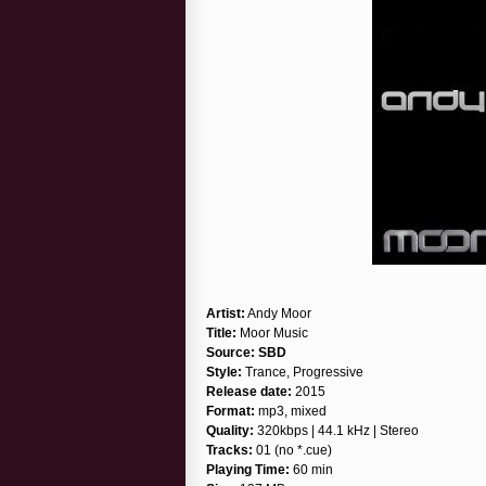
Artist:
Andy Moor
Title:
Moor Music
Source:
SBD
Style:
Trance, Progressive
Release date:
2015
Format:
mp3, mixed
Quality:
320kbps | 44.1 kHz | Stereo
Tracks:
01 (no *.cue)
Playing Time:
60 min