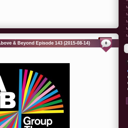
M
M
M
M
M
M
bove & Beyond Episode 143 (2015-08-14)
0