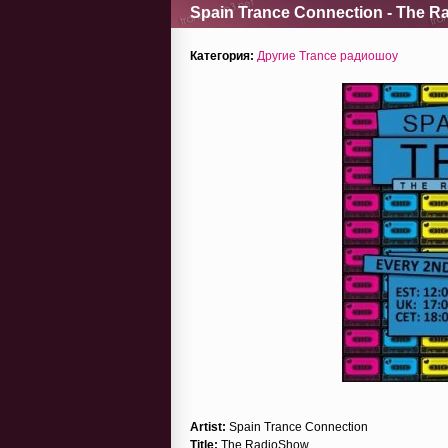
Spain Trance Connection - The R
Категория:
Другие Trance радиошоу
Artist:
Spain Trance Connection
Title:
The RadioShow