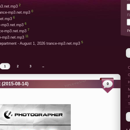
2
mp3.net.mp3
0
rance-mp3.net.mp3
П
6
net.mp3
6
ce-mp3.net.mp3
7
Р
ce-mp3.net.mp3
11
ce-mp3.net.mp3
5
epartment - August 1, 2026 trance-mp3.net.mp3
1
2
3
→
C
G
 (2015-08-14)
0
M
P
T