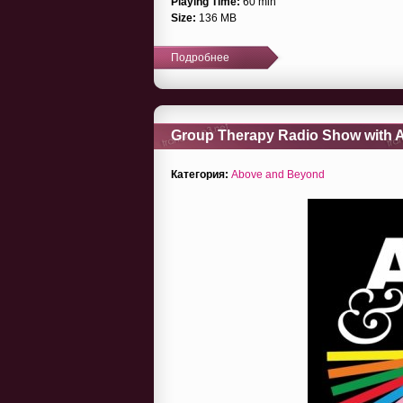
Playing Time:
60 min
Size:
136 MB
Подробнее
Group Therapy Radio Show with A
guest Stan Arwell
Категория:
Above and Beyond