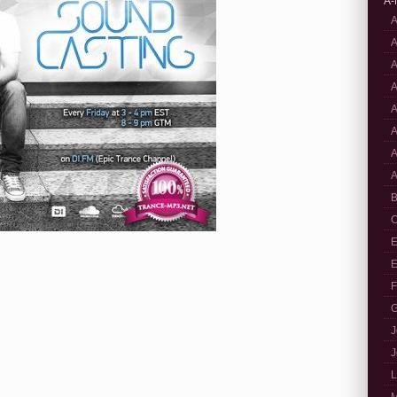
A-
A
A
A
A
A
A
A
A
B
C
E
E
F
G
J
J
L