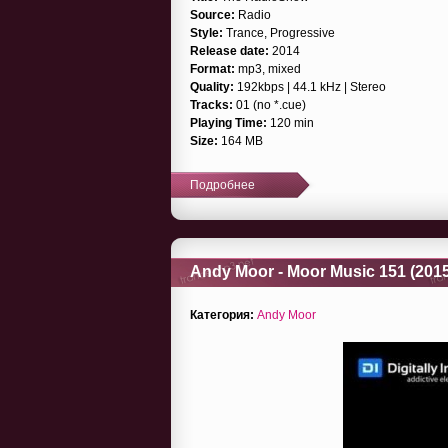
Source:
Radio
Style:
Trance, Progressive
Release date:
2014
Format:
mp3, mixed
Quality:
192kbps | 44.1 kHz | Stereo
Tracks:
01 (no *.cue)
Playing Time:
120 min
Size:
164 MB
Подробнее
Andy Moor - Moor Music 151 (2015
Категория:
Andy Moor