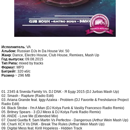
Исполнитель
: VA
Альбом:
Russian DJs In Da House Vol. 50
Жанр
: Dance, Electro House, Club House, Remixes, Mash Up
Год выпуска:
09.08.2015
Тип Рипа:
mixed by tracks
Формат
: MP3
Битрейт
: 320 кб/c
Размер
~ 296 MB
01. 2345 & 5ivesta Family Vs. DJ DNK - Я Буду 2015 (DJ Jurbas Mash Up)
02. Smash - Rapture (Radio Edit)
03. Ariana Grande feat. Iggy Azalea - Problem (DJ Favorite & Freshdance Project
Radio Edit)
04. Black Strobe - I'm A Man (DJ Kolya Funk & Vasiliy Francesco Radio Remix)
05. Britney Spears - 3 (DJ Mexx & DJ Kolya Funk Radio Remix)
06. ANDE - Love Me (Extended Mix)
07. David Guetta ft. Sam Martin Vs Perfectov - Dangerous (Arthur Wein Mash Up)
08. Charli XCX Vs DNK - Break The Rules (Arthur Wein Mash Up)
09. Digital Mess feat. Kirill Hopeless - Hidden Track