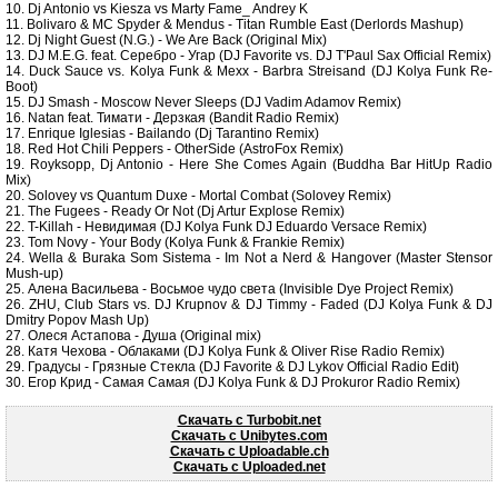
10. Dj Antonio vs Kiesza vs Marty Fame_ Andrey K
11. Bolivaro & MC Spyder & Mendus - Titan Rumble East (Derlords Mashup)
12. Dj Night Guest (N.G.) - We Are Back (Original Mix)
13. DJ M.E.G. feat. Серебро - Угар (DJ Favorite vs. DJ T'Paul Sax Official Remix)
14. Duck Sauce vs. Kolya Funk & Mexx - Barbra Streisand (DJ Kolya Funk Re-
Boot)
15. DJ Smash - Moscow Never Sleeps (DJ Vadim Adamov Remix)
16. Natan feat. Тимати - Дерзкая (Bandit Radio Remix)
17. Enrique Iglesias - Bailando (Dj Tarantino Remix)
18. Red Hot Chili Peppers - OtherSide (AstroFox Remix)
19. Royksopp, Dj Antonio - Here She Comes Again (Buddha Bar HitUp Radio
Mix)
20. Solovey vs Quantum Duxe - Mortal Combat (Solovey Remix)
21. The Fugees - Ready Or Not (Dj Artur Explose Remix)
22. T-Killah - Невидимая (DJ Kolya Funk DJ Eduardo Versace Remix)
23. Tom Novy - Your Body (Kolya Funk & Frankie Remix)
24. Wella & Buraka Som Sistema - Im Not a Nerd & Hangover (Master Stensor
Mush-up)
25. Алена Васильева - Восьмое чудо света (Invisible Dye Project Remix)
26. ZHU, Club Stars vs. DJ Krupnov & DJ Timmy - Faded (DJ Kolya Funk & DJ
Dmitry Popov Mash Up)
27. Олеся Астапова - Душа (Original mix)
28. Катя Чехова - Облаками (DJ Kolya Funk & Oliver Rise Radio Remix)
29. Градусы - Грязные Стекла (DJ Favorite & DJ Lykov Official Radio Edit)
30. Егор Крид - Самая Самая (DJ Kolya Funk & DJ Prokuror Radio Remix)
Скачать c Turbobit.net
Скачать c Unibytes.com
Скачать c Uploadable.ch
Скачать c Uploaded.net