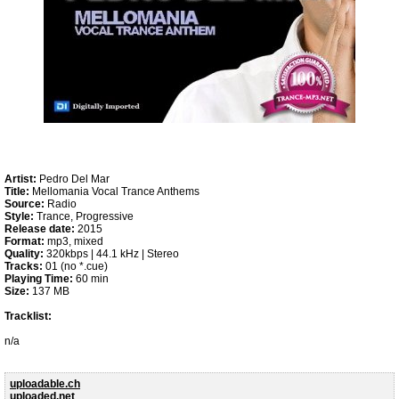
Artist:
Pedro Del Mar
Title:
Mellomania Vocal Trance Anthems
Source:
Radio
Style:
Trance, Progressive
Release date:
2015
Format:
mp3, mixed
Quality:
320kbps | 44.1 kHz | Stereo
Tracks:
01 (no *.cue)
Playing Time:
60 min
Size:
137 MB
Tracklist:
n/a
uploadable.ch
uploaded.net