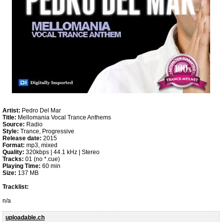
Artist:
Pedro Del Mar
Title:
Mellomania Vocal Trance Anthems
Source:
Radio
Style:
Trance, Progressive
Release date:
2015
Format:
mp3, mixed
Quality:
320kbps | 44.1 kHz | Stereo
Tracks:
01 (no *.cue)
Playing Time:
60 min
Size:
137 MB
Tracklist:
n/a
uploadable.ch