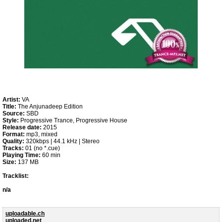
Artist:
VA
Title:
The Anjunadeep Edition
Source:
SBD
Style:
Progressive Trance, Progressive House
Release date:
2015
Format:
mp3, mixed
Quality:
320kbps | 44.1 kHz | Stereo
Tracks:
01 (no *.cue)
Playing Time:
60 min
Size:
137 MB
Tracklist:
n/a
uploadable.ch
uploaded.net