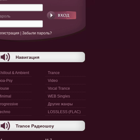
ароль
егистрация
|
Забыли пароль?
Навигация
hillout & Ambient
Trance
oa-Psy
Video
House
Vocal Trance
inimal
WEB Singles
rogressive
Другие жанры
echno
LOSSLESS (FLAC)
Trance Радиошоу