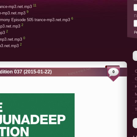
11
trance-mp3.net.mp3
9
ce-mp3.net.mp3
П
6
armony Episode 505 trance-mp3.net.mp3
2
mp3.net.mp3
2
Р
mp3
0
-mp3.net.mp3
2
mp3.net.mp3
ition 037 (2015-01-22)
C
0
G
M
P
T