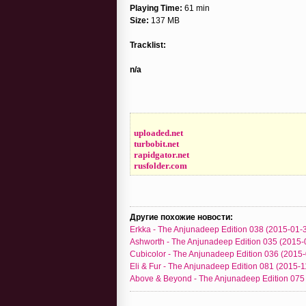
Playing Time:
61 min
Size:
137 MB
Tracklist:
n/a
uploaded.net
turbobit.net
rapidgator.net
rusfolder.com
Другие похожие новости:
Erkka - The Anjunadeep Edition 038 (2015-01-
Ashworth - The Anjunadeep Edition 035 (2015-
Cubicolor - The Anjunadeep Edition 036 (2015
Eli & Fur - The Anjunadeep Edition 081 (2015-1
Above & Beyond - The Anjunadeep Edition 075