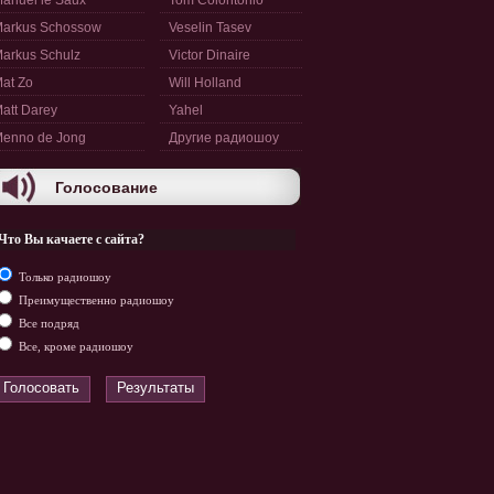
anuel le Saux
Tom Colontonio
arkus Schossow
Veselin Tasev
arkus Schulz
Victor Dinaire
at Zo
Will Holland
att Darey
Yahel
enno de Jong
Другие радиошоу
Голосование
Что Вы качаете с сайта?
Только радиошоу
Преимущественно радиошоу
Все подряд
Все, кроме радиошоу
Голосовать
Результаты