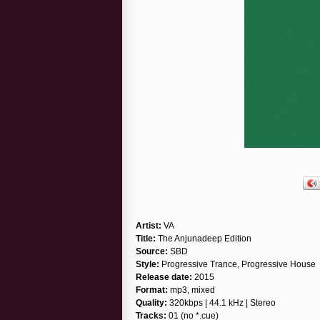
Artist:
VA
Title:
The Anjunadeep Edition
Source:
SBD
Style:
Progressive Trance, Progressive House
Release date:
2015
Format:
mp3, mixed
Quality:
320kbps | 44.1 kHz | Stereo
Tracks:
01 (no *.cue)