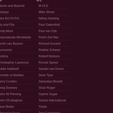
M
M-Z
bove and Beyond
M.I.K.E.
irbase
Mike Shiver
lex M.O.R.P.H.
Niklas Harding
ly and Fila
Paul Oakenfold
ndy Moor
Paul van Dyk
njunabeats Worldwide
Pedro Del Mar
rmin van Buuren
Richard Durand
urosonic
Robbie Schwan
obina
Robert Nickson
hristopher Lawrence
Ronski Speed
ddie Halliwell
Sander van Doorn
rnesto vs Bastian
Sean Tyas
erry Corsten
Sebastian Brandt
reg Downey
Shah Roger
ohn 00 Fleming
Sophie Sugar
ohn OCallaghan
Solaris International
eon Bolier
Tiesto