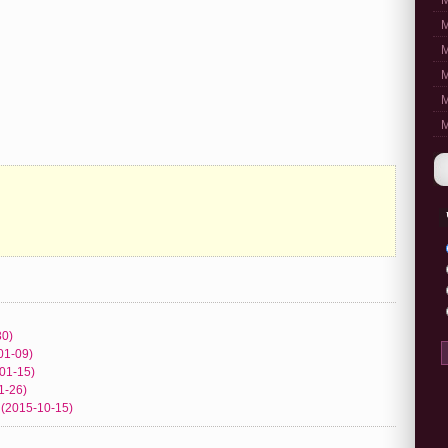
M
M
M
M
M
M
30)
01-09)
-01-15)
1-26)
 (2015-10-15)