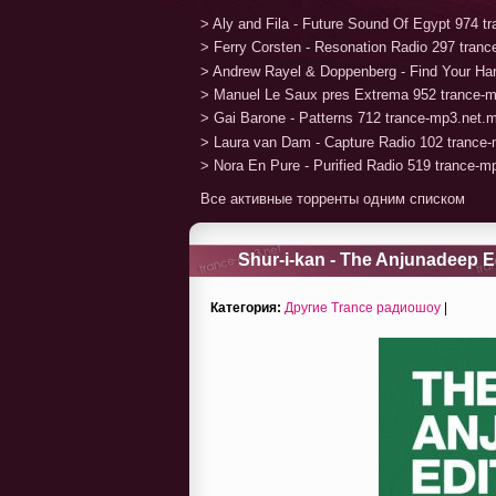
> Aly and Fila - Future Sound Of Egypt 974 
> Ferry Corsten - Resonation Radio 297 tran
> Andrew Rayel & Doppenberg - Find Your H
> Manuel Le Saux pres Extrema 952 trance-
> Gai Barone - Patterns 712 trance-mp3.net.
> Laura van Dam - Capture Radio 102 trance
> Nora En Pure - Purified Radio 519 trance-
Все активные торренты одним списком
Shur-i-kan - The Anjunadeep Ed
Категория:
Другие Trance радиошоу
|