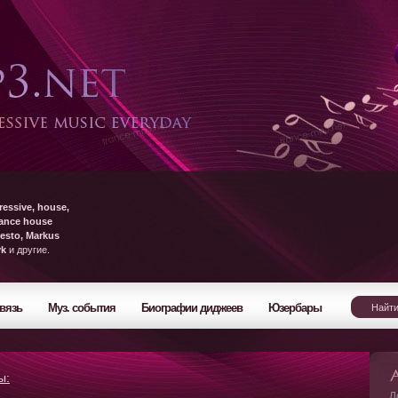
ressive, house,
rance house
esto, Markus
yk
и другие.
вязь
Муз. события
Биографии диджеев
Юзербары
ы:
Л