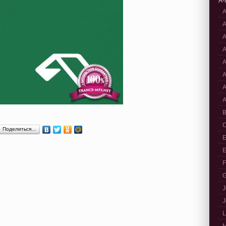
A-
A
A
A
A
A
A
A
A
B
C
Поделиться…
E
E
F
G
J
J
L