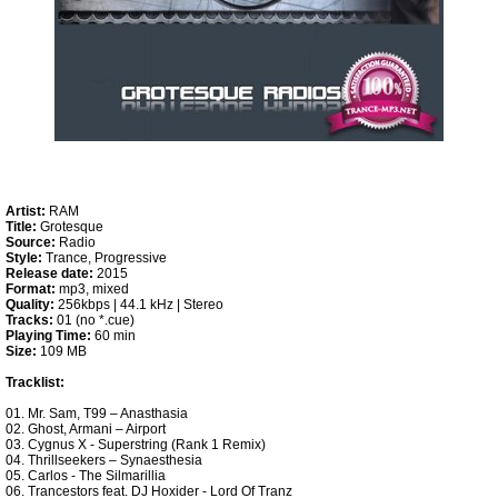
Artist:
RAM
Title:
Grotesque
Source:
Radio
Style:
Trance, Progressive
Release date:
2015
Format:
mp3, mixed
Quality:
256kbps | 44.1 kHz | Stereo
Tracks:
01 (no *.cue)
Playing Time:
60 min
Size:
109 MB
Tracklist:
01. Mr. Sam, T99 – Anasthasia
02. Ghost, Armani – Airport
03. Cygnus X - Superstring (Rank 1 Remix)
04. Thrillseekers – Synaesthesia
05. Carlos - The Silmarillia
06. Trancestors feat. DJ Hoxider - Lord Of Tranz