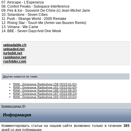
07. Airscape - L'Esperanza
08. Control Freaks - Subspace Interference
09. Fire & Ice - Souvenir De Chine (c) Jean-Michel Jarre
10. Solarstone - Seven Cities
11. Push - Strange World - 2000 Remake
12. Rising Star - Touch Me (Armin van Buuren Remix)
13. Vimana - We Came
14. BBE - Seven Days And One Week
uploadable.ch
uploaded.net
turbobit.net
rapidgator.net
rusfolder.com
Другие новости по теме:
RAM - Grotesque Radioshow 158 (2015-01-01)
RAM - Grotesque Radioshow 162 (2015-02-05)
RAM - Grotesque Radioshow 188 (2015-08-20)
RAM - Grotesque Radioshow 187 (2015-08-13)
RAM - Grotesque Radioshow 193 (2015-10-01)
Комментарии (0)
Информация
Комментировать статьи на нашем сайте возможно только в течении
365
дней со дня публикации.