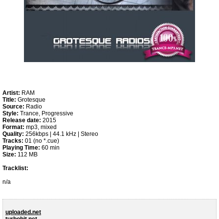
Artist:
RAM
Title:
Grotesque
Source:
Radio
Style:
Trance, Progressive
Release date:
2015
Format:
mp3, mixed
Quality:
256kbps | 44.1 kHz | Stereo
Tracks:
01 (no *.cue)
Playing Time:
60 min
Size:
112 MB
Tracklist:
n/a
uploaded.net