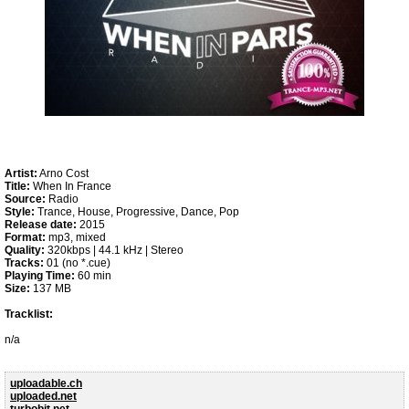
Artist:
Arno Cost
Title:
When In France
Source:
Radio
Style:
Trance, House, Progressive, Dance, Pop
Release date:
2015
Format:
mp3, mixed
Quality:
320kbps | 44.1 kHz | Stereo
Tracks:
01 (no *.cue)
Playing Time:
60 min
Size:
137 MB
Tracklist:
n/a
uploadable.ch
uploaded.net