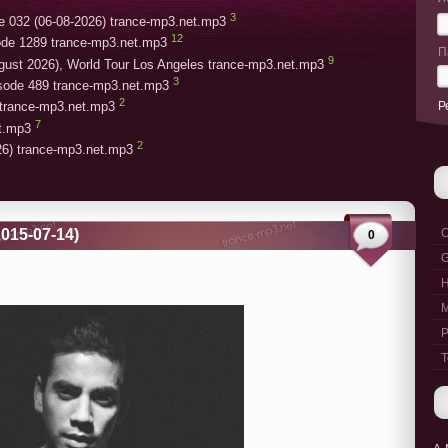
3
e 032 (06-08-2026) trance-mp3.net.mp3
12
ode 1289 trance-mp3.net.mp3
П
9
gust 2026), World Tour Los Angeles trance-mp3.net.mp3
3
isode 489 trance-mp3.net.mp3
2
Р
trance-mp3.net.mp3
7
et.mp3
2
26) trance-mp3.net.mp3
2015-07-14)
C
0
G
M
P
T