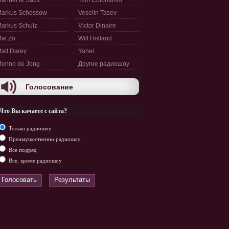
anuel le Saux
Tom Colontonio
arkus Schossow
Veselin Tasev
arkus Schulz
Victor Dinaire
at Zo
Will Holland
att Darey
Yahel
enno de Jong
Другие радиошоу
Голосование
Что Вы качаете с сайта?
Только радиошоу
Преимущественно радиошоу
Все подряд
Все, кроме радиошоу
Голосовать
Результаты