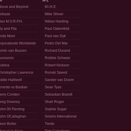
M
M-Z
bove and Beyond
M.I.K.E.
irbase
Mike Shiver
lex M.O.R.P.H.
Niklas Harding
ly and Fila
Paul Oakenfold
ndy Moor
Paul van Dyk
njunabeats Worldwide
Pedro Del Mar
rmin van Buuren
Richard Durand
urosonic
Robbie Schwan
obina
Robert Nickson
hristopher Lawrence
Ronski Speed
ddie Halliwell
Sander van Doorn
rnesto vs Bastian
Sean Tyas
erry Corsten
Sebastian Brandt
reg Downey
Shah Roger
ohn 00 Fleming
Sophie Sugar
ohn OCallaghan
Solaris International
eon Bolier
Tiesto