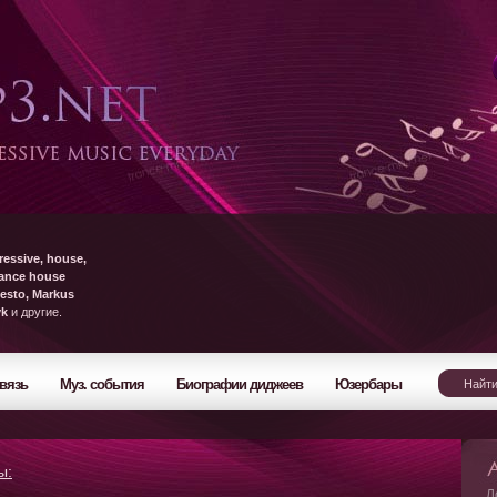
ressive, house,
rance house
esto, Markus
yk
и другие.
вязь
Муз. события
Биографии диджеев
Юзербары
ы:
Л