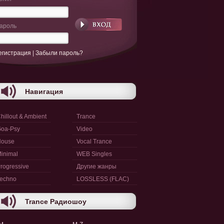
ароль
егистрация
|
Забыли пароль?
Навигация
hillout & Ambient
Trance
oa-Psy
Video
House
Vocal Trance
inimal
WEB Singles
rogressive
Другие жанры
echno
LOSSLESS (FLAC)
Trance Радиошоу