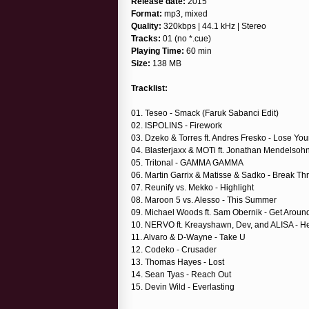
Release date:
2015
Format:
mp3, mixed
Quality:
320kbps | 44.1 kHz | Stereo
Tracks:
01 (no *.cue)
Playing Time:
60 min
Size:
138 MB
Tracklist:
01. Teseo - Smack (Faruk Sabanci Edit)
02. ISPOLINS - Firework
03. Dzeko & Torres ft. Andres Fresko - Lose Yo
04. Blasterjaxx & MOTi ft. Jonathan Mendelsoh
05. Tritonal - GAMMA GAMMA
06. Martin Garrix & Matisse & Sadko - Break T
07. Reunify vs. Mekko - Highlight
08. Maroon 5 vs. Alesso - This Summer
09. Michael Woods ft. Sam Obernik - Get Aroun
10. NERVO ft. Kreayshawn, Dev, and ALISA - H
11. Alvaro & D-Wayne - Take U
12. Codeko - Crusader
13. Thomas Hayes - Lost
14. Sean Tyas - Reach Out
15. Devin Wild - Everlasting