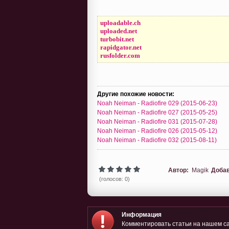
uploadable.ch
uploaded.net
turbobit.net
rapidgator.net
rusfolder.com
Другие похожие новости:
Noah Neiman - Radiofire 029 (2015-06-23)
Noah Neiman - Radiofire 027 (2015-05-25)
Noah Neiman - Radiofire 031 (2015-07-28)
Noah Neiman - Radiofire 026 (2015-05-12)
Noah Neiman - Radiofire 032 (2015-08-11)
Автор:
Magik
Доба
(голосов: 0)
Информация
Комментировать статьи на нашем са