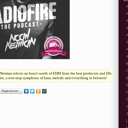
A-
A
A
A
A
A
A
A
A
B
C
Neiman selects an hour's worth of EDM from the best producers and DJs
ofire, a non-stop symphony of bass, melody and everything in between!
E
E
Поделиться…
F
G
J
J
L