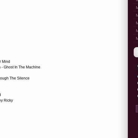
M
M
M
M
M
M
ur Mind
n - Ghost In The Machine
hrough The Silence
d
ey Ricky