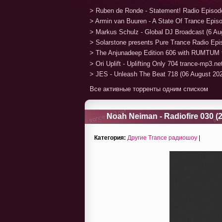
> Ruben de Ronde - Statement! Radio Episod
> Armin van Buuren - A State Of Trance Epis
> Markus Schulz - Global DJ Broadcast (6 Au
> Solarstone presents Pure Trance Radio Ep
> The Anjunadeep Edition 606 with RUMTUM 
> Ori Uplift - Uplifting Only 704 trance-mp3.n
> JES - Unleash The Beat 718 (06 August 20
Все активные торренты одним списком
Noah Neiman - Radiofire 030 (
Категория:
Другие Trance радиошоу
|