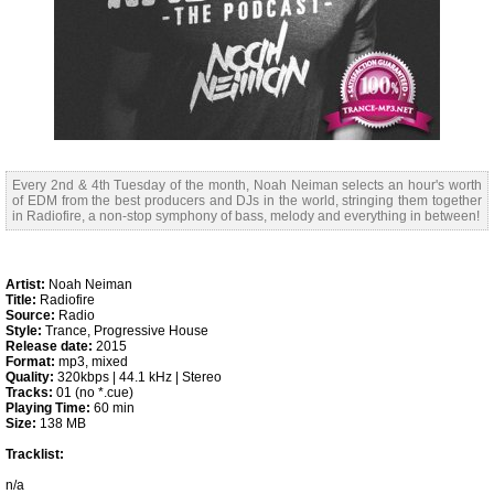
Every 2nd & 4th Tuesday of the month, Noah Neiman selects an hour's worth
of EDM from the best producers and DJs in the world, stringing them together
in Radiofire, a non-stop symphony of bass, melody and everything in between!
Artist:
Noah Neiman
Title:
Radiofire
Source:
Radio
Style:
Trance, Progressive House
Release date:
2015
Format:
mp3, mixed
Quality:
320kbps | 44.1 kHz | Stereo
Tracks:
01 (no *.cue)
Playing Time:
60 min
Size:
138 MB
Tracklist:
n/a