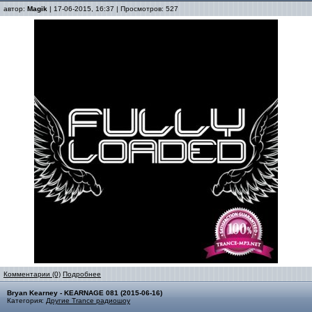
автор:
Magik
| 17-06-2015, 16:37 | Просмотров: 527
Комментарии (0)
Подробнее
Bryan Kearney - KEARNAGE 081 (2015-06-16)
Категория:
Другие Trance радиошоу