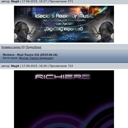
автор:
Magik
| 17-06-2015, 16:27 | Просмотров: 571
Комментарии (0)
Подробнее
Richiere - Real Trance 011 (2015-06-16)
Категория:
Другие Trance радиошоу
автор:
Magik
| 17-06-2015, 16:26 | Просмотров: 722