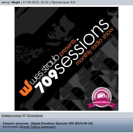
автор:
Magik
| 17-06-2015, 16:31 | Просмотров: 611
Комментарии (0)
Подробнее
Fonarev presents - Digital Emotions Episode 350 (2015-06-16)
Категория:
Другие Trance радиошоу