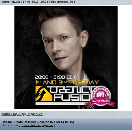
автор:
Magik
| 17-06-2015, 16:28 | Просмотров: 561
Комментарии (0)
Подробнее
Idacio - Realm of Music Session 075 (2014-06-16)
Категория:
Другие Trance радиошоу