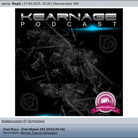
автор:
Magik
| 17-06-2015, 16:36 | Просмотров: 594
Комментарии (0)
Подробнее
Vlad Rusu - Club Motion 203 (2015-06-16)
Категория:
Другие Trance радиошоу