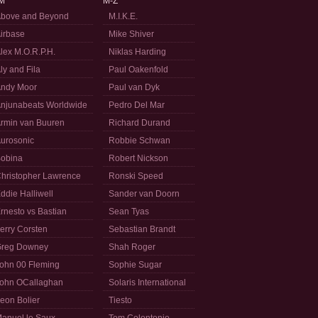
M
M-Z
bove and Beyond
M.I.K.E.
irbase
Mike Shiver
lex M.O.R.P.H.
Niklas Harding
ly and Fila
Paul Oakenfold
ndy Moor
Paul van Dyk
njunabeats Worldwide
Pedro Del Mar
rmin van Buuren
Richard Durand
urosonic
Robbie Schwan
obina
Robert Nickson
hristopher Lawrence
Ronski Speed
ddie Halliwell
Sander van Doorn
rnesto vs Bastian
Sean Tyas
erry Corsten
Sebastian Brandt
reg Downey
Shah Roger
ohn 00 Fleming
Sophie Sugar
ohn OCallaghan
Solaris International
eon Bolier
Tiesto