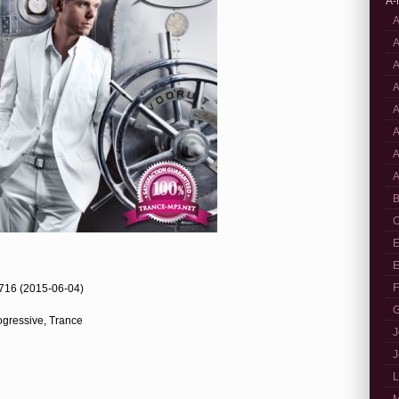
A-
A
A
A
A
A
A
A
A
B
C
E
E
F
716 (2015-06-04)
G
ogressive, Trance
J
J
L