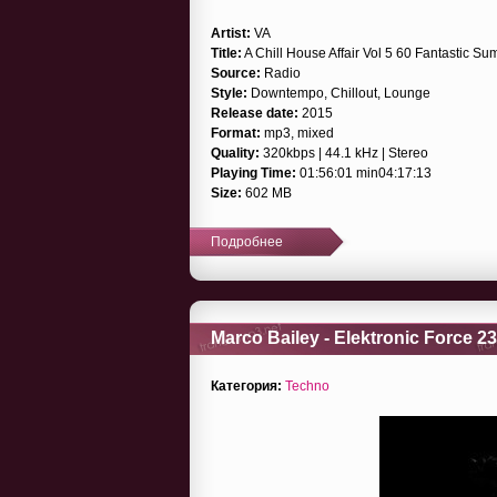
Artist:
VA
Title:
A Chill House Affair Vol 5 60 Fantastic S
Source:
Radio
Style:
Downtempo, Chillout, Lounge
Release date:
2015
Format:
mp3, mixed
Quality:
320kbps | 44.1 kHz | Stereo
Playing Time:
01:56:01 min04:17:13
Size:
602 MB
Подробнее
Marco Bailey - Elektronic Force 23
Категория:
Techno