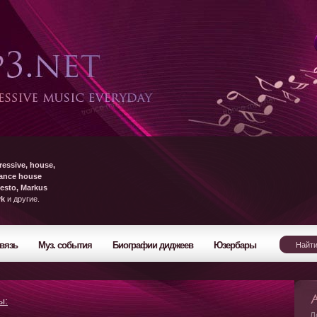
ressive, house,
rance house
esto, Markus
yk
и другие.
вязь
Муз. события
Биографии диджеев
Юзербары
ы:
Л