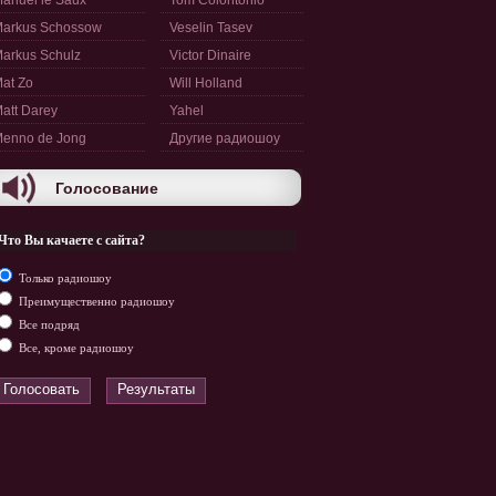
anuel le Saux
Tom Colontonio
arkus Schossow
Veselin Tasev
arkus Schulz
Victor Dinaire
at Zo
Will Holland
att Darey
Yahel
enno de Jong
Другие радиошоу
Голосование
Что Вы качаете с сайта?
Только радиошоу
Преимущественно радиошоу
Все подряд
Все, кроме радиошоу
Голосовать
Результаты