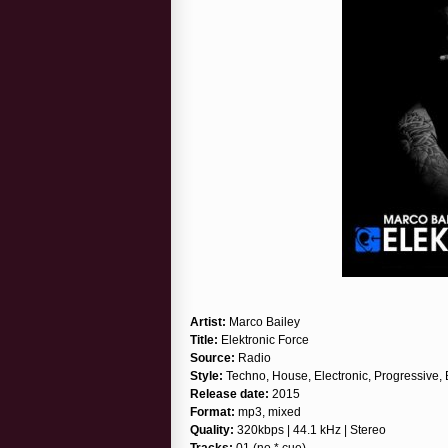
Artist:
Marco Bailey
Title:
Elektronic Force
Source:
Radio
Style:
Techno, House, Electronic, Progressive
Release date:
2015
Format:
mp3, mixed
Quality:
320kbps | 44.1 kHz | Stereo
Tracks:
01 (no *.cue)