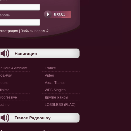
ароль
егистрация
|
Забыли пароль?
Навигация
hillout & Ambient
Trance
oa-Psy
Video
House
Vocal Trance
inimal
WEB Singles
rogressive
Другие жанры
echno
LOSSLESS (FLAC)
Trance Радиошоу