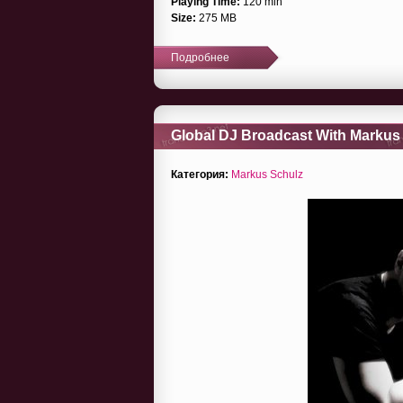
Playing Time:
120 min
Size:
275 MB
Подробнее
Global DJ Broadcast With Markus 
Категория:
Markus Schulz