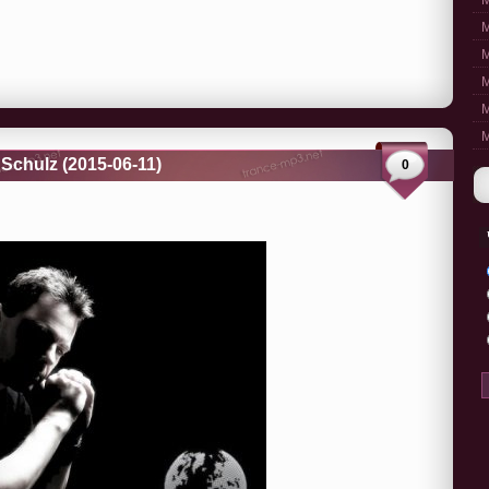
M
M
M
M
M
M
Schulz (2015-06-11)
0