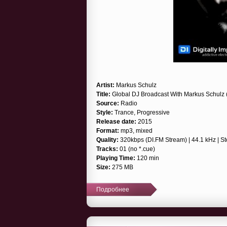
Artist:
Markus Schulz
Title:
Global DJ Broadcast With Markus Schulz 
Source:
Radio
Style:
Trance, Progressive
Release date:
2015
Format:
mp3, mixed
Quality:
320kbps (DI.FM Stream) | 44.1 kHz | S
Tracks:
01 (no *.cue)
Playing Time:
120 min
Size:
275 MB
Подробнее