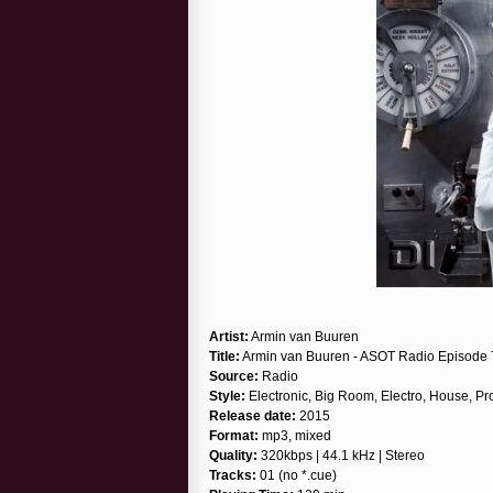
Artist:
Armin van Buuren
Title:
Armin van Buuren - ASOT Radio Episode 
Source:
Radio
Style:
Electronic, Big Room, Electro, House, Pr
Release date:
2015
Format:
mp3, mixed
Quality:
320kbps | 44.1 kHz | Stereo
Tracks:
01 (no *.cue)