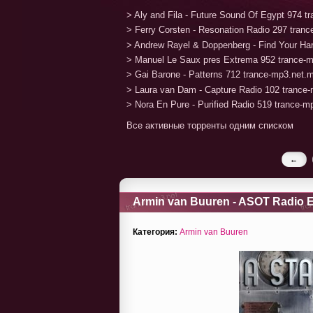
> Aly and Fila - Future Sound Of Egypt 974 
> Ferry Corsten - Resonation Radio 297 tran
> Andrew Rayel & Doppenberg - Find Your H
> Manuel Le Saux pres Extrema 952 trance-
> Gai Barone - Patterns 712 trance-mp3.net.
> Laura van Dam - Capture Radio 102 trance
> Nora En Pure - Purified Radio 519 trance-
Все активные торренты одним списком
←
Armin van Buuren - ASOT Radio E
Категория:
Armin van Buuren