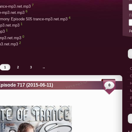
7
trance-mp3.net.mp3
6
ce-mp3.net.mp3
П
4
armony Episode 505 trance-mp3.net.mp3
1
mp3.net.mp3
1
Р
mp3
0
-mp3.net.mp3
2
mp3.net.mp3
1
2
3
→
C
G
pisode 717 (2015-06-11)
0
M
P
T