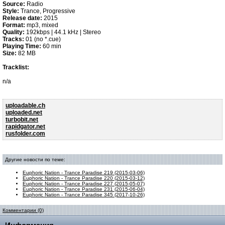
Source:
Radio
Style:
Trance, Progressive
Release date:
2015
Format:
mp3, mixed
Quality:
192kbps | 44.1 kHz | Stereo
Tracks:
01 (no *.cue)
Playing Time:
60 min
Size:
82 MB
Tracklist:
n/a
uploadable.ch
uploaded.net
turbobit.net
rapidgator.net
rusfolder.com
Другие новости по теме:
Euphoric Nation - Trance Paradise 219 (2015-03-06)
Euphoric Nation - Trance Paradise 220 (2015-03-12)
Euphoric Nation - Trance Paradise 227 (2015-05-07)
Euphoric Nation - Trance Paradise 231 (2015-06-04)
Euphoric Nation - Trance Paradise 345 (2017-10-26)
Комментарии (0)