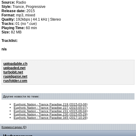
Source:
Radio
Style:
Trance, Progressive
Release date:
2015
Format:
mp3, mixed
Quality:
192kbps | 44.1 kHz | Stereo
Tracks:
01 (no *.cue)
Playing Time:
60 min
Size:
82 MB
Tracklist:
n/a
uploadable.ch
uploaded.net
turbobit.net
rapidgator.net
rusfolder.com
Другие новости по теме:
Euphoric Nation - Trance Paradise 219 (2015-03-06)
Euphoric Nation - Trance Paradise 227 (2015-05-07)
Euphoric Nation - Trance Paradise 231 (2015-06-04)
Euphoric Nation - Trance Paradise 230 (2015-05-29)
Euphoric Nation - Trance Paradise 345 (2017-10-26)
Комментарии (0)