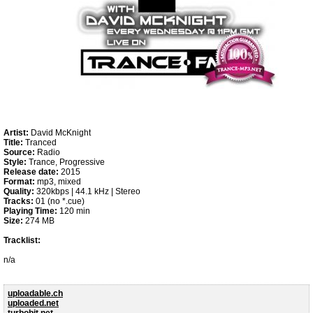
Artist:
David McKnight
Title:
Tranced
Source:
Radio
Style:
Trance, Progressive
Release date:
2015
Format:
mp3, mixed
Quality:
320kbps | 44.1 kHz | Stereo
Tracks:
01 (no *.cue)
Playing Time:
120 min
Size:
274 MB
Tracklist:
n/a
uploadable.ch
uploaded.net