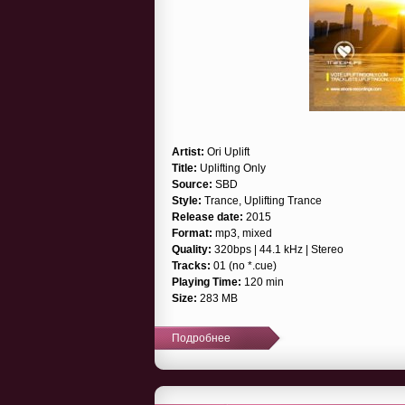
Artist:
Ori Uplift
Title:
Uplifting Only
Source:
SBD
Style:
Trance, Uplifting Trance
Release date:
2015
Format:
mp3, mixed
Quality:
320bps | 44.1 kHz | Stereo
Tracks:
01 (no *.cue)
Playing Time:
120 min
Size:
283 MB
Подробнее