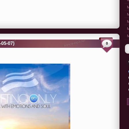
M
M
M
M
M
M
5-05-07)
0