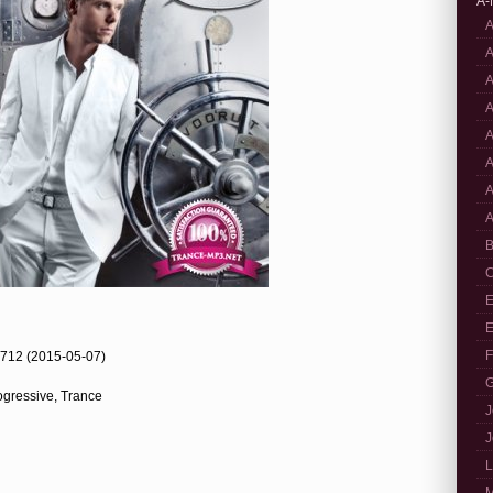
A-
A
A
A
A
A
A
A
A
B
C
E
E
F
712 (2015-05-07)
G
ogressive, Trance
J
J
L