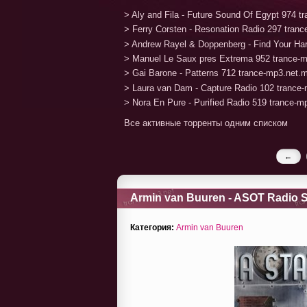
> Aly and Fila - Future Sound Of Egypt 974 
> Ferry Corsten - Resonation Radio 297 tran
> Andrew Rayel & Doppenberg - Find Your H
> Manuel Le Saux pres Extrema 952 trance-
> Gai Barone - Patterns 712 trance-mp3.net.
> Laura van Dam - Capture Radio 102 trance
> Nora En Pure - Purified Radio 519 trance-
Все активные торренты одним списком
←
Armin van Buuren - ASOT Radio S
Категория:
Armin van Buuren