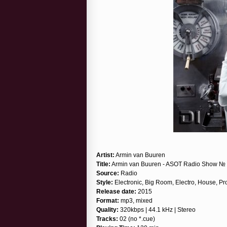
Artist:
Armin van Buuren
Title:
Armin van Buuren - ASOT Radio Show № 
Source:
Radio
Style:
Electronic, Big Room, Electro, House, Pr
Release date:
2015
Format:
mp3, mixed
Quality:
320kbps | 44.1 kHz | Stereo
Tracks:
02 (no *.cue)