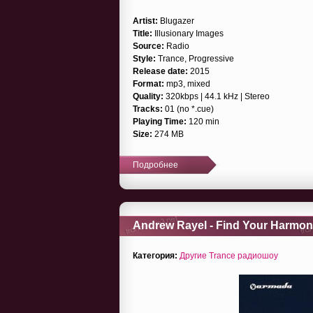
Artist:
Blugazer
Title:
Illusionary Images
Source:
Radio
Style:
Trance, Progressive
Release date:
2015
Format:
mp3, mixed
Quality:
320kbps | 44.1 kHz | Stereo
Tracks:
01 (no *.cue)
Playing Time:
120 min
Size:
274 MB
Подробнее
Andrew Rayel - Find Your Harmon
Категория:
Другие Trance радиошоу