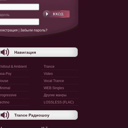
ароль
егистрация
|
Забыли пароль?
Навигация
hillout & Ambient
Trance
oa-Psy
Video
House
Vocal Trance
inimal
WEB Singles
rogressive
Другие жанры
echno
LOSSLESS (FLAC)
Trance Радиошоу