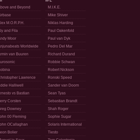
M
M-Z
bove and Beyond
M.I.K.E.
irbase
Mike Shiver
lex M.O.R.P.H.
Niklas Harding
ly and Fila
Paul Oakenfold
ndy Moor
Paul van Dyk
njunabeats Worldwide
Pedro Del Mar
rmin van Buuren
Richard Durand
urosonic
Robbie Schwan
obina
Robert Nickson
hristopher Lawrence
Ronski Speed
ddie Halliwell
Sander van Doorn
rnesto vs Bastian
Sean Tyas
erry Corsten
Sebastian Brandt
reg Downey
Shah Roger
ohn 00 Fleming
Sophie Sugar
ohn OCallaghan
Solaris International
eon Bolier
Tiesto