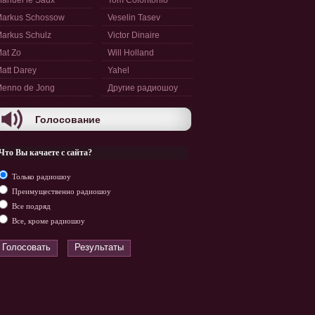
anuel le Saux
Tom Colontonio
arkus Schossow
Veselin Tasev
arkus Schulz
Victor Dinaire
at Zo
Will Holland
att Darey
Yahel
enno de Jong
Другие радиошоу
Голосование
Что Вы качаете с сайта?
Только радиошоу
Преимущественно радиошоу
Все подряд
Все, кроме радиошоу
Голосовать
Результаты