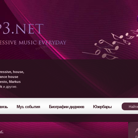
ressive, house,
rance house
esto, Markus
yk
и другие.
вязь
Муз. события
Биографии диджеев
Юзербары
ы:
Л