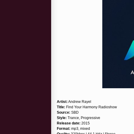
Artist:
Andrew Rayel
Title:
Find Your Harmony Radioshow
Source:
SBD
Style:
Trance, Progressive
Release date:
2015
Format:
mp3, mixed
Quality:
320kbps | 44.1 kHz | Stereo