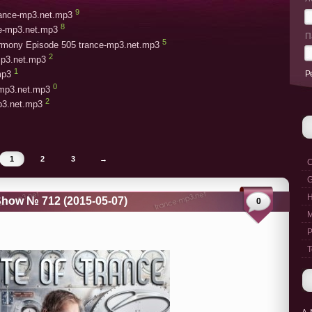
9
trance-mp3.net.mp3
8
ce-mp3.net.mp3
П
5
armony Episode 505 trance-mp3.net.mp3
2
mp3.net.mp3
1
Р
mp3
0
-mp3.net.mp3
2
mp3.net.mp3
1
2
3
→
C
G
how № 712 (2015-05-07)
0
M
P
T