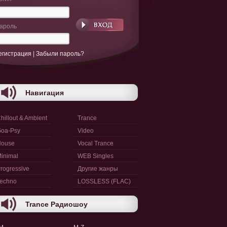
ароль
егистрация
|
Забыли пароль?
Навигация
hillout & Ambient
Trance
oa-Psy
Video
House
Vocal Trance
inimal
WEB Singles
rogressive
Другие жанры
echno
LOSSLESS (FLAC)
Trance Радиошоу