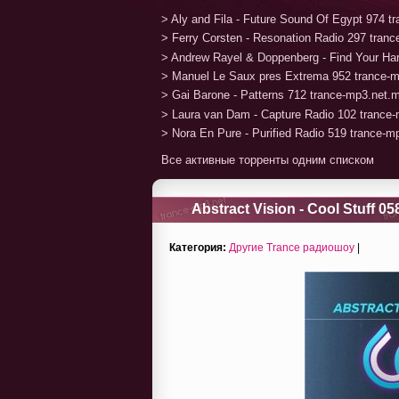
> Aly and Fila - Future Sound Of Egypt 974 
> Ferry Corsten - Resonation Radio 297 tran
> Andrew Rayel & Doppenberg - Find Your H
> Manuel Le Saux pres Extrema 952 trance-
> Gai Barone - Patterns 712 trance-mp3.net.
> Laura van Dam - Capture Radio 102 trance
> Nora En Pure - Purified Radio 519 trance-
Все активные торренты одним списком
Abstract Vision - Cool Stuff 05
Категория:
Другие Trance радиошоу
|