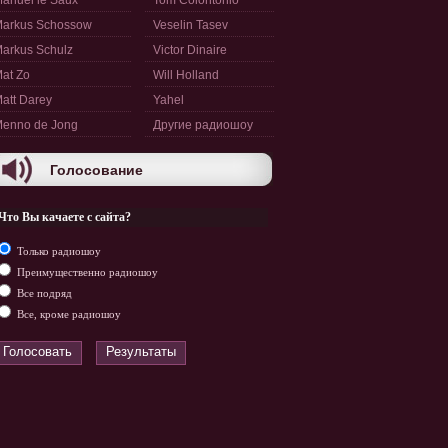
anuel le Saux
Tom Colontonio
arkus Schossow
Veselin Tasev
arkus Schulz
Victor Dinaire
at Zo
Will Holland
att Darey
Yahel
enno de Jong
Другие радиошоу
Голосование
Что Вы качаете с сайта?
Только радиошоу
Преимущественно радиошоу
Все подряд
Все, кроме радиошоу
Голосовать
Результаты