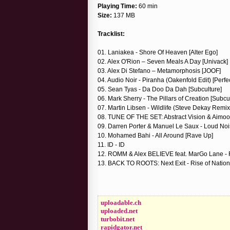
Playing Time:
60 min
Size:
137 MB
Tracklist:
01. Laniakea - Shore Of Heaven [Alter Ego]
02. Alex O'Rion – Seven Meals A Day [Univack]
03. Alex Di Stefano – Metamorphosis [JOOF]
04. Audio Noir - Piranha (Oakenfold Edit) [Perfe
05. Sean Tyas - Da Doo Da Dah [Subculture]
06. Mark Sherry - The Pillars of Creation [Subcu
07. Martin Libsen - Wildlife (Steve Dekay Remix
08. TUNE OF THE SET: Abstract Vision & Aimo
09. Darren Porter & Manuel Le Saux - Loud Noi
10. Mohamed Bahi - All Around [Rave Up]
11. ID - ID
12. ROMM & Alex BELIEVE feat. MarGo Lane - Fo
13. BACK TO ROOTS: Next Exit - Rise of Nations
uploadable.ch
uploaded.net
turbobit.net
rapidgator.net