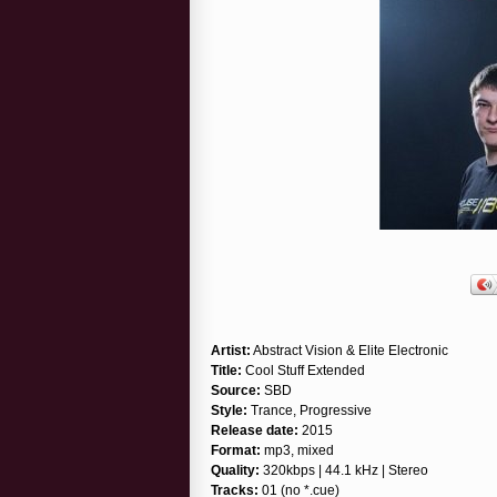
Artist:
Abstract Vision & Elite Electronic
Title:
Cool Stuff Extended
Source:
SBD
Style:
Trance, Progressive
Release date:
2015
Format:
mp3, mixed
Quality:
320kbps | 44.1 kHz | Stereo
Tracks:
01 (no *.cue)