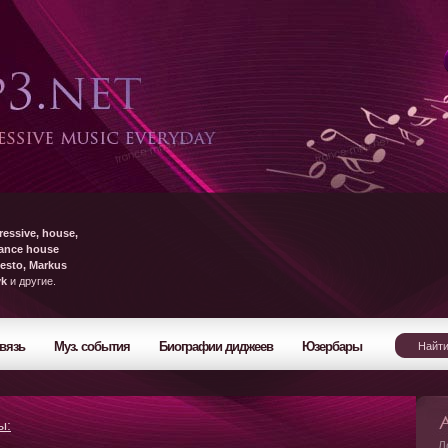
ressive, house,
rance house
esto, Markus
yk
и другие.
вязь
Муз. события
Биографии диджеев
Юзербары
ы:
Л