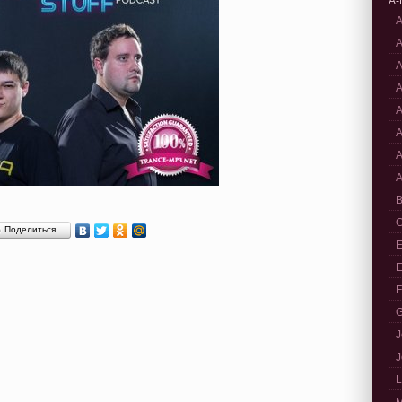
A-
A
A
A
A
A
A
A
A
B
C
Поделиться…
E
E
F
G
J
J
L