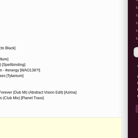
M
M
M
M
M
M
cto Black]
lture]
) [Spellbinding]
on - #energy [WAO138?!]
ses [Tytanium]
rever (Dub Mi) (Abstract Vision Edit) [Azima]
 (Club Mix) [Planet Traxx]