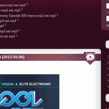
5
trance-mp3.net.mp3
3
ce-mp3.net.mp3
П
2
armony Episode 505 trance-mp3.net.mp3
1
mp3.net.mp3
1
Р
mp3
0
-mp3.net.mp3
2
mp3.net.mp3
8 (2015-05-06)
C
0
G
M
P
T