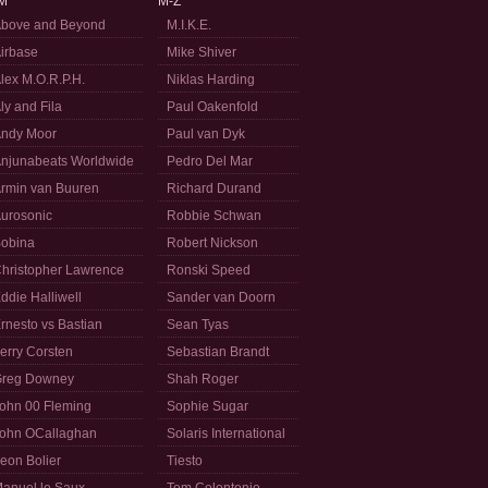
M
M-Z
bove and Beyond
M.I.K.E.
irbase
Mike Shiver
lex M.O.R.P.H.
Niklas Harding
ly and Fila
Paul Oakenfold
ndy Moor
Paul van Dyk
njunabeats Worldwide
Pedro Del Mar
rmin van Buuren
Richard Durand
urosonic
Robbie Schwan
obina
Robert Nickson
hristopher Lawrence
Ronski Speed
ddie Halliwell
Sander van Doorn
rnesto vs Bastian
Sean Tyas
erry Corsten
Sebastian Brandt
reg Downey
Shah Roger
ohn 00 Fleming
Sophie Sugar
ohn OCallaghan
Solaris International
eon Bolier
Tiesto