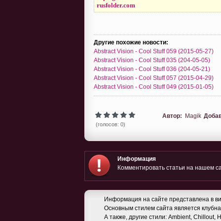
rusfolder.com
Другие похожие новости:
Abstract Vision - Cool Stuff 059 (2015-05-27)
Abstract Vision - Cool Stuff 035 (204-05-05)
Abstract Vision - Cool Stuff 036 (204-05-21)
Abstract Vision - Cool Stuff 057 (2015-04-29)
Abstract Vision - Cool Stuff 049 (2015-01-05)
Автор:
Magik
Доба
(голосов: 0)
Информация
Комментировать статьи на нашем са
Информация на сайте представлена в ви
Основным стилем сайта является клубная
А также, другие стили: Ambient, Chillout,