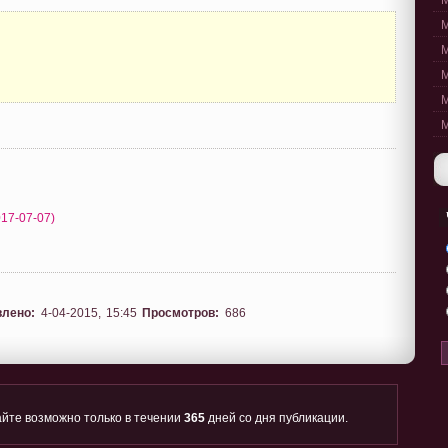
M
M
M
M
M
M
2017-07-07)
влено:
4-04-2015, 15:45
Просмотров:
686
йте возможно только в течении
365
дней со дня публикации.