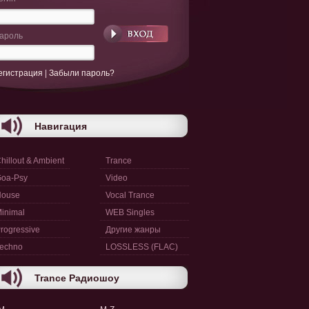
ароль
егистрация
|
Забыли пароль?
Навигация
hillout & Ambient
Trance
oa-Psy
Video
House
Vocal Trance
inimal
WEB Singles
rogressive
Другие жанры
echno
LOSSLESS (FLAC)
Trance Радиошоу