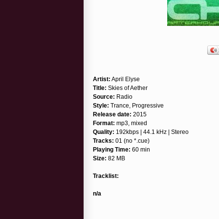
Artist:
April Elyse
Title:
Skies of Aether
Source:
Radio
Style:
Trance, Progressive
Release date:
2015
Format:
mp3, mixed
Quality:
192kbps | 44.1 kHz | Stereo
Tracks:
01 (no *.cue)
Playing Time:
60 min
Size:
82 MB
Tracklist:
n/a