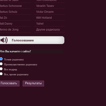
anuel le Saux
Tom Colontonio
arkus Schossow
Veselin Tasev
arkus Schulz
Victor Dinaire
at Zo
Will Holland
att Darey
Yahel
enno de Jong
Другие радиошоу
Голосование
Что Вы качаете с сайта?
Только радиошоу
Преимущественно радиошоу
Все подряд
Все, кроме радиошоу
Голосовать
Результаты