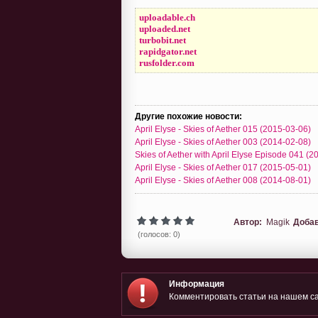
uploadable.ch
uploaded.net
turbobit.net
rapidgator.net
rusfolder.com
Другие похожие новости:
April Elyse - Skies of Aether 015 (2015-03-06)
April Elyse - Skies of Aether 003 (2014-02-08)
Skies of Aether with April Elyse Episode 041 (
April Elyse - Skies of Aether 017 (2015-05-01)
April Elyse - Skies of Aether 008 (2014-08-01)
Автор:
Magik
Доба
(голосов: 0)
Информация
Комментировать статьи на нашем са