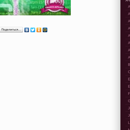
A-
A
A
A
A
Поделиться…
A
A
A
A
B
C
E
E
F
G
J
J
L