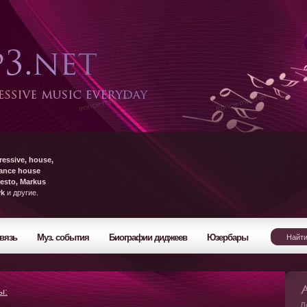
ressive, house,
rance house
esto, Markus
yk
и другие.
вязь
Муз. события
Биографии диджеев
Юзербары
ы:
Л