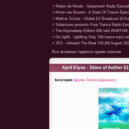
> Ruben de Ronde - Statement! Radio Episod
> Armin van Buuren - A State Of Trance Epis
> Markus Schulz - Global DJ Broadcast (6 Au
> Solarstone presents Pure Trance Radio Ep
> The Anjunadeep Edition 606 with RUMTUM 
> Ori Uplift - Uplifting Only 704 trance-mp3.n
> JES - Unleash The Beat 718 (06 August 20
Все активные торренты одним списком
April Elyse - Skies of Aether 0
Категория:
Другие Trance радиошоу
|