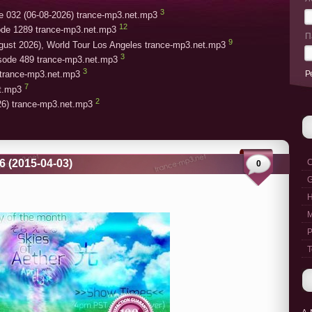
3
e 032 (06-08-2026) trance-mp3.net.mp3
12
ode 1289 trance-mp3.net.mp3
П
9
gust 2026), World Tour Los Angeles trance-mp3.net.mp3
3
isode 489 trance-mp3.net.mp3
3
Р
trance-mp3.net.mp3
7
et.mp3
2
26) trance-mp3.net.mp3
16 (2015-04-03)
C
0
G
M
P
T