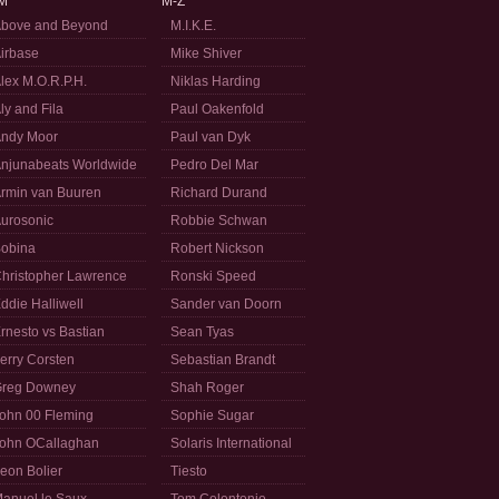
M
M-Z
bove and Beyond
M.I.K.E.
irbase
Mike Shiver
lex M.O.R.P.H.
Niklas Harding
ly and Fila
Paul Oakenfold
ndy Moor
Paul van Dyk
njunabeats Worldwide
Pedro Del Mar
rmin van Buuren
Richard Durand
urosonic
Robbie Schwan
obina
Robert Nickson
hristopher Lawrence
Ronski Speed
ddie Halliwell
Sander van Doorn
rnesto vs Bastian
Sean Tyas
erry Corsten
Sebastian Brandt
reg Downey
Shah Roger
ohn 00 Fleming
Sophie Sugar
ohn OCallaghan
Solaris International
eon Bolier
Tiesto