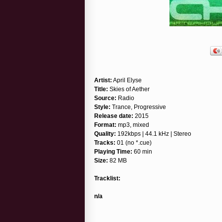
Artist:
April Elyse
Title:
Skies of Aether
Source:
Radio
Style:
Trance, Progressive
Release date:
2015
Format:
mp3, mixed
Quality:
192kbps | 44.1 kHz | Stereo
Tracks:
01 (no *.cue)
Playing Time:
60 min
Size:
82 MB
Tracklist:
n/a