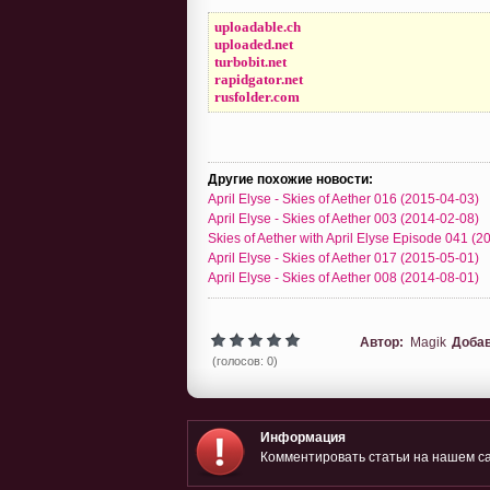
uploadable.ch
uploaded.net
turbobit.net
rapidgator.net
rusfolder.com
Другие похожие новости:
April Elyse - Skies of Aether 016 (2015-04-03)
April Elyse - Skies of Aether 003 (2014-02-08)
Skies of Aether with April Elyse Episode 041 (
April Elyse - Skies of Aether 017 (2015-05-01)
April Elyse - Skies of Aether 008 (2014-08-01)
Автор:
Magik
Доба
(голосов: 0)
Информация
Комментировать статьи на нашем са