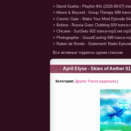
> David Guetta - Playlist 841 (2026-08-07) t
> Above & Beyond - Group Therapy 689 tran
> Cosmic Gate - Wake Your Mind Episode 64
> Bobina - Russia Goes Clubbing 929 trance
> Chicane - SunSets 602 trance-mp3.net.mp3
> Photographer - SoundCasting 599 trance-m
> Ruben de Ronde - Statement! Radio Episod
Все активные торренты одним списком
April Elyse - Skies of Aether 0
Категория:
Другие Trance радиошоу
|