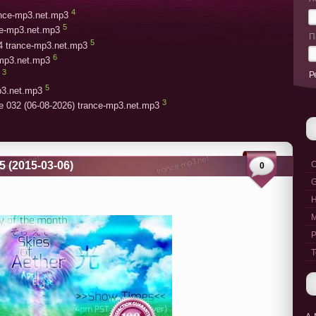
4
rance-mp3.net.mp3
5
ce-mp3.net.mp3
П
5
4 trance-mp3.net.mp3
6
-mp3.net.mp3
3
Р
5
p3.net.mp3
3
e 032 (06-08-2026) trance-mp3.net.mp3
15 (2015-03-06)
C
0
G
M
P
T