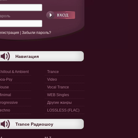
ароль
егистрация
|
Забыли пароль?
Навигация
hillout & Ambient
Trance
oa-Psy
Video
House
Vocal Trance
inimal
WEB Singles
rogressive
Другие жанры
echno
LOSSLESS (FLAC)
Trance Радиошоу