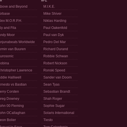
M
M-Z
bove and Beyond
M.I.K.E.
irbase
Mike Shiver
lex M.O.R.P.H.
Niklas Harding
ly and Fila
Paul Oakenfold
ndy Moor
Paul van Dyk
njunabeats Worldwide
Pedro Del Mar
rmin van Buuren
Richard Durand
urosonic
Robbie Schwan
obina
Robert Nickson
hristopher Lawrence
Ronski Speed
ddie Halliwell
Sander van Doorn
rnesto vs Bastian
Sean Tyas
erry Corsten
Sebastian Brandt
reg Downey
Shah Roger
ohn 00 Fleming
Sophie Sugar
ohn OCallaghan
Solaris International
eon Bolier
Tiesto