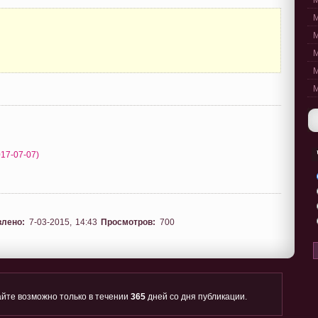
M
M
M
M
M
M
2017-07-07)
влено:
7-03-2015, 14:43
Просмотров:
700
йте возможно только в течении
365
дней со дня публикации.