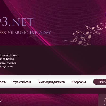
ressive, house,
rance house
esto, Markus
yk
и другие.
вязь
Муз. события
Биографии диджеев
Юзербары
ы:
Л