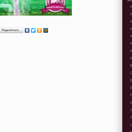
A-
A
A
A
A
Поделиться…
A
A
A
A
B
C
E
E
F
G
J
J
L