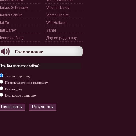
anuel le Saux
Tom Colontonio
arkus Schossow
Veselin Tasev
arkus Schulz
Victor Dinaire
at Zo
Will Holland
att Darey
Yahel
enno de Jong
Другие радиошоу
Голосование
Что Вы качаете с сайта?
Только радиошоу
Преимущественно радиошоу
Все подряд
Все, кроме радиошоу
Голосовать
Результаты