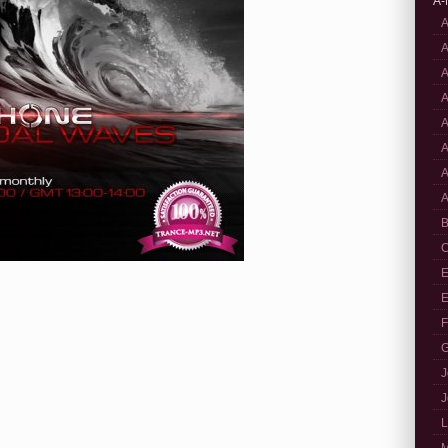
A-
A
A
A
A
A
A
A
A
B
C
E
E
F
G
J
J
L