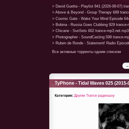
> David Guetta - Playlist 841 (2026-08-07) t
> Above & Beyond - Group Therapy 689 tran
> Cosmic Gate - Wake Your Mind Episode 64
> Bobina - Russia Goes Clubbing 929 trance
> Chicane - SunSets 602 trance-mp3.net.mp3
> Photographer - SoundCasting 599 trance-m
> Ruben de Ronde - Statement! Radio Episod
Все активные торренты одним списком
←
TyPhone - Tidal Waves 025 (2015-
Категория:
Другие Trance радиошоу