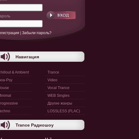
ароль
егистрация
|
Забыли пароль?
Навигация
hillout & Ambient
Trance
oa-Psy
Video
House
Vocal Trance
inimal
WEB Singles
rogressive
Другие жанры
echno
LOSSLESS (FLAC)
Trance Радиошоу