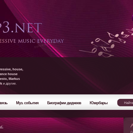
ressive, house,
rance house
esto, Markus
yk
и другие.
вязь
Муз. события
Биографии диджеев
Юзербары
ы:
Л