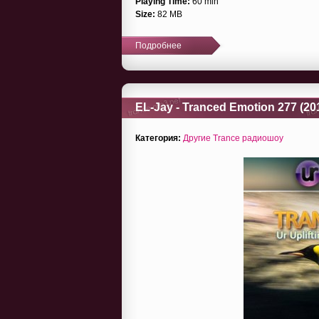
Playing Time:
60 min
Size:
82 MB
Подробнее
EL-Jay - Tranced Emotion 277 (20
Категория:
Другие Trance радиошоу