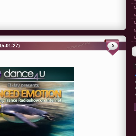
M
M
M
M
M
M
15-01-27)
0