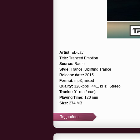
Artist:
EL-Jay
Title:
Tranced Emotion
Source:
Radio
Style:
Trance, Uplifting Trance
Release date:
2015
Format:
mp3, mixed
Quality:
320kbps | 44.1 kHz | Stereo
Tracks:
01 (no *.cue)
Playing Time:
120 min
Size:
274 MB
Подробнее