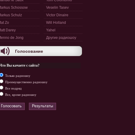
anuel le Saux
Tom Colontonio
arkus Schossow
Veselin Tasev
arkus Schulz
Victor Dinaire
at Zo
Will Holland
att Darey
Yahel
enno de Jong
Другие радиошоу
Голосование
Что Вы качаете с сайта?
Только радиошоу
Преимущественно радиошоу
Все подряд
Все, кроме радиошоу
Голосовать
Результаты