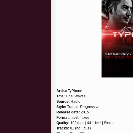
Artist:
TyPhone
Title:
Tidal Waves
Source:
Radio
Style:
Trance, Progressive
Release date:
2015
Format:
mp3, mixed
Quality:
192kbps | 44.1 kHz | Stereo
Tracks:
01 (no *.cue)