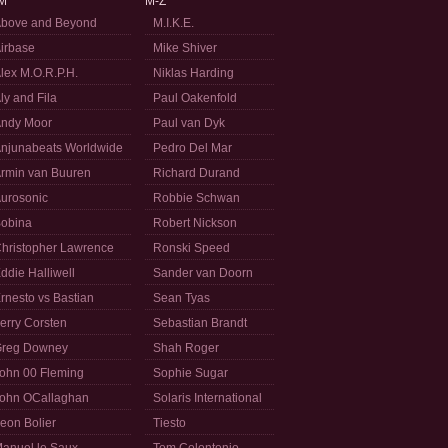
M
M-Z
bove and Beyond
M.I.K.E.
irbase
Mike Shiver
lex M.O.R.P.H.
Niklas Harding
ly and Fila
Paul Oakenfold
ndy Moor
Paul van Dyk
njunabeats Worldwide
Pedro Del Mar
rmin van Buuren
Richard Durand
urosonic
Robbie Schwan
obina
Robert Nickson
hristopher Lawrence
Ronski Speed
ddie Halliwell
Sander van Doorn
rnesto vs Bastian
Sean Tyas
erry Corsten
Sebastian Brandt
reg Downey
Shah Roger
ohn 00 Fleming
Sophie Sugar
ohn OCallaghan
Solaris International
eon Bolier
Tiesto