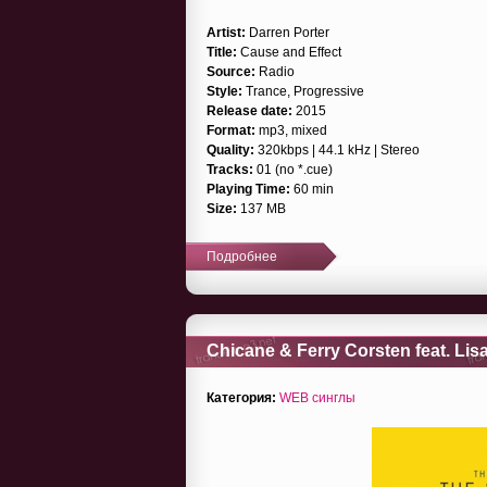
Artist:
Darren Porter
Title:
Cause and Effect
Source:
Radio
Style:
Trance, Progressive
Release date:
2015
Format:
mp3, mixed
Quality:
320kbps | 44.1 kHz | Stereo
Tracks:
01 (no *.cue)
Playing Time:
60 min
Size:
137 MB
Подробнее
Chicane & Ferry Corsten feat. Lis
Категория:
WEB синглы