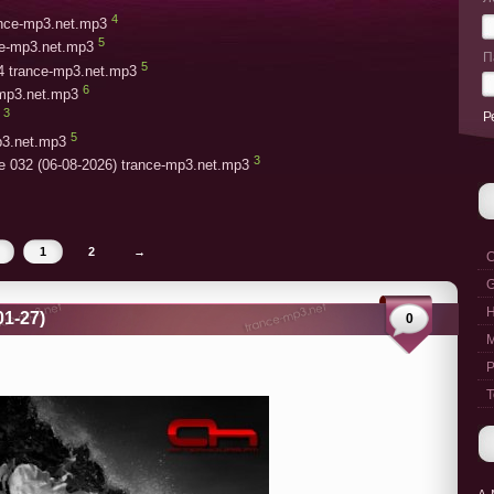
4
rance-mp3.net.mp3
5
ce-mp3.net.mp3
П
5
4 trance-mp3.net.mp3
6
-mp3.net.mp3
3
Р
5
p3.net.mp3
3
e 032 (06-08-2026) trance-mp3.net.mp3
1
2
→
C
G
01-27)
0
M
P
T