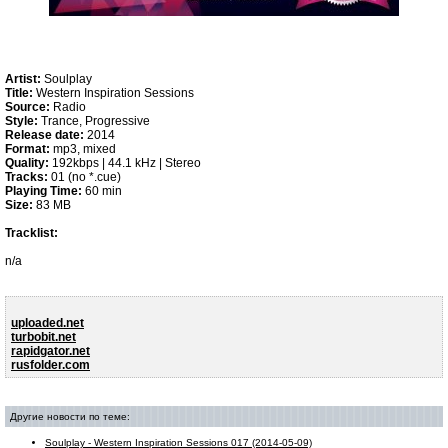
Artist:
Soulplay
Title:
Western Inspiration Sessions
Source:
Radio
Style:
Trance, Progressive
Release date:
2014
Format:
mp3, mixed
Quality:
192kbps | 44.1 kHz | Stereo
Tracks:
01 (no *.cue)
Playing Time:
60 min
Size:
83 MB
Tracklist:
n/a
uploaded.net
turbobit.net
rapidgator.net
rusfolder.com
Другие новости по теме:
Soulplay - Western Inspiration Sessions 017 (2014-05-09)