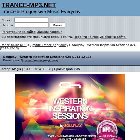
TRANCE-MP3.NET
Trance & Progressive Music Everyday
Логин:
Пароль:
Регистрация на сайте!
Забыли пароль?
Вы просматриваете мобильную версию сайта.
Перейти на полную версию сайта.
Trance Music MP3
»
Другие Trance радиошоу
» Soulplay - Western Inspiration Sessions 024
(2014-12-13)
Soulplay - Western Inspiration Sessions 024 (2014-12-13)
Категория:
Другие Trance радиошоу
автор:
Magik
| 13-12-2014, 19:28 | Просмотров: 835