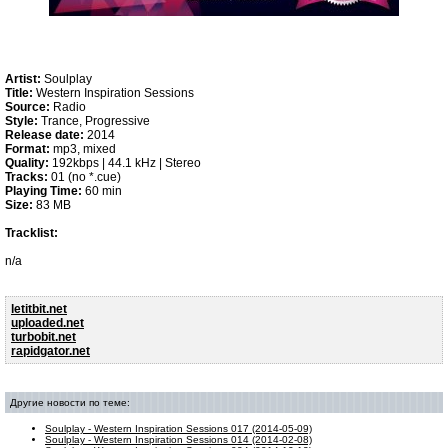
Artist:
Soulplay
Title:
Western Inspiration Sessions
Source:
Radio
Style:
Trance, Progressive
Release date:
2014
Format:
mp3, mixed
Quality:
192kbps | 44.1 kHz | Stereo
Tracks:
01 (no *.cue)
Playing Time:
60 min
Size:
83 MB
Tracklist:
n/a
letitbit.net
uploaded.net
turbobit.net
rapidgator.net
Другие новости по теме:
Soulplay - Western Inspiration Sessions 017 (2014-05-09)
Soulplay - Western Inspiration Sessions 014 (2014-02-08)