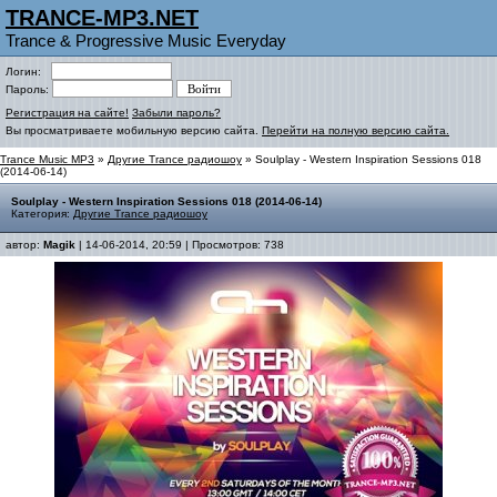
TRANCE-MP3.NET
Trance & Progressive Music Everyday
Логин:
Пароль:
Регистрация на сайте!
Забыли пароль?
Вы просматриваете мобильную версию сайта.
Перейти на полную версию сайта.
Trance Music MP3
»
Другие Trance радиошоу
» Soulplay - Western Inspiration Sessions 018
(2014-06-14)
Soulplay - Western Inspiration Sessions 018 (2014-06-14)
Категория:
Другие Trance радиошоу
автор:
Magik
| 14-06-2014, 20:59 | Просмотров: 738