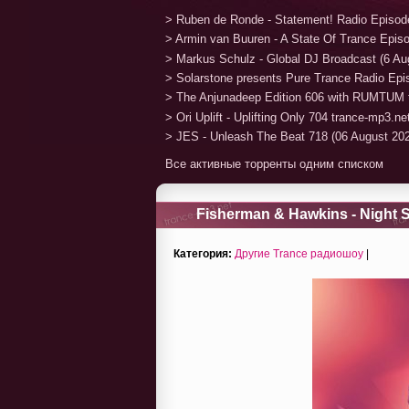
> Ruben de Ronde - Statement! Radio Episod
> Armin van Buuren - A State Of Trance Epis
> Markus Schulz - Global DJ Broadcast (6 Au
> Solarstone presents Pure Trance Radio Ep
> The Anjunadeep Edition 606 with RUMTUM 
> Ori Uplift - Uplifting Only 704 trance-mp3.n
> JES - Unleash The Beat 718 (06 August 20
Все активные торренты одним списком
Fisherman & Hawkins - Night S
Категория:
Другие Trance радиошоу
|