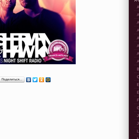
A-
A
A
A
A
A
A
A
A
B
C
Поделиться…
E
E
F
G
J
J
L