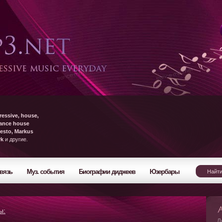
ressive, house,
rance house
esto, Markus
yk
и другие.
вязь
Муз. события
Биографии диджеев
Юзербары
ы:
Л