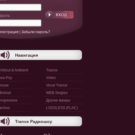
ароль
егистрация
|
Забыли пароль?
Навигация
hillout & Ambient
Trance
oa-Psy
Video
House
Vocal Trance
inimal
WEB Singles
rogressive
Другие жанры
echno
LOSSLESS (FLAC)
Trance Радиошоу