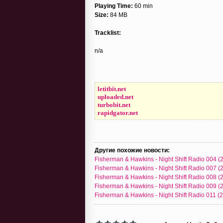
Playing Time:
60 min
Size:
84 MB
Tracklist:
n/a
letitbit.net
uploaded.net
turbobit.net
rapidgator.net
Другие похожие новости:
Fisherman & Hawkins - Night Shift Radio 004 (
Fisherman & Hawkins - Night Shift Radio 007 (
Fisherman & Hawkins - Night Shift Radio 008 (
Fisherman & Hawkins - Night Shift Radio 009 (
Fisherman & Hawkins - Night Shift Radio 011 (