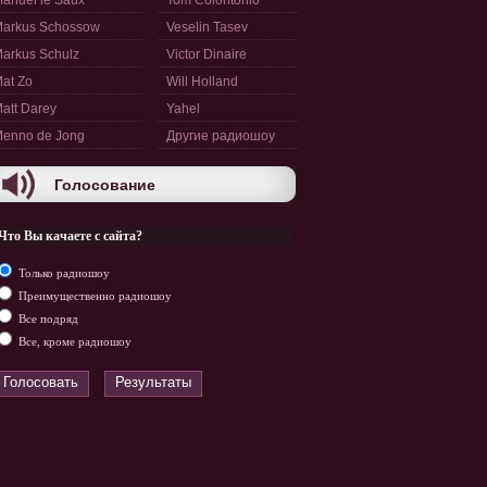
anuel le Saux
Tom Colontonio
arkus Schossow
Veselin Tasev
arkus Schulz
Victor Dinaire
at Zo
Will Holland
att Darey
Yahel
enno de Jong
Другие радиошоу
Голосование
Что Вы качаете с сайта?
Только радиошоу
Преимущественно радиошоу
Все подряд
Все, кроме радиошоу
Голосовать
Результаты