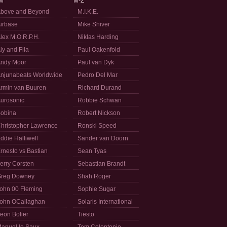
M
M-Z
bove and Beyond
M.I.K.E.
irbase
Mike Shiver
lex M.O.R.P.H.
Niklas Harding
ly and Fila
Paul Oakenfold
ndy Moor
Paul van Dyk
njunabeats Worldwide
Pedro Del Mar
rmin van Buuren
Richard Durand
urosonic
Robbie Schwan
obina
Robert Nickson
hristopher Lawrence
Ronski Speed
ddie Halliwell
Sander van Doorn
rnesto vs Bastian
Sean Tyas
erry Corsten
Sebastian Brandt
reg Downey
Shah Roger
ohn 00 Fleming
Sophie Sugar
ohn OCallaghan
Solaris International
eon Bolier
Tiesto