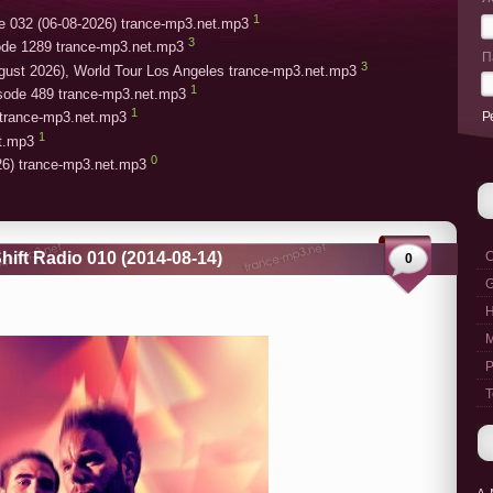
1
e 032 (06-08-2026) trance-mp3.net.mp3
3
ode 1289 trance-mp3.net.mp3
П
3
gust 2026), World Tour Los Angeles trance-mp3.net.mp3
1
isode 489 trance-mp3.net.mp3
1
Р
trance-mp3.net.mp3
1
et.mp3
0
26) trance-mp3.net.mp3
hift Radio 010 (2014-08-14)
C
0
G
M
P
T