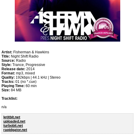
Artist:
Fisherman & Hawkins
Title:
Night Shift Radio
Source:
Radio
Style:
Trance, Progressive
Release date:
2014
Format:
mp3, mixed
Quality:
192kbps | 44.1 kHz | Stereo
Tracks:
01 (no *.cue)
Playing Time:
60 min
Size:
84 MB
Tracklist:
n/a
letitbit.net
uploaded.net
turbobit.net
rapidgator.net