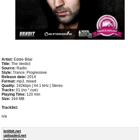
Artist:
Eddie Bitar
Title:
The Verdict
Source:
Radio
Style:
Trance, Progressive
Release date:
2014
Format:
mp3, mixed
Quality:
192kbps | 44.1 kHz | Stereo
Tracks:
01 (no *.cue)
Playing Time:
120 min
Size:
164 MB
Tracklist:
n/a
letitbit.net
uploaded.net