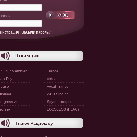
ароль
егистрация
|
Забыли пароль?
Навигация
hillout & Ambient
Trance
oa-Psy
Video
House
Vocal Trance
inimal
WEB Singles
rogressive
Другие жанры
echno
LOSSLESS (FLAC)
Trance Радиошоу