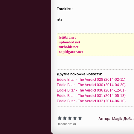
Tracklist:
n/a
letitbit.net
uploaded.net
turbobit.net
rapidgator.net
Другие похожие новости:
Eddie Bitar - The Verdict 028 (2014-02-11)
Eddie Bitar - The Verdict 030 (2014-04-30)
Eddie Bitar - The Verdict 036 (2014-12-01)
Eddie Bitar - The Verdict 031 (2014-05-13)
Eddie Bitar - The Verdict 032 (2014-06-10)
Автор:
Magik
Доба
(голосов: 0)