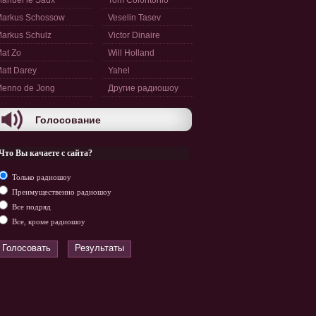
anuel le Saux
Tom Colontonio
arkus Schossow
Veselin Tasev
arkus Schulz
Victor Dinaire
at Zo
Will Holland
att Darey
Yahel
enno de Jong
Другие радиошоу
Голосование
Что Вы качаете с сайта?
Только радиошоу
Преимущественно радиошоу
Все подряд
Все, кроме радиошоу
Голосовать
Результаты