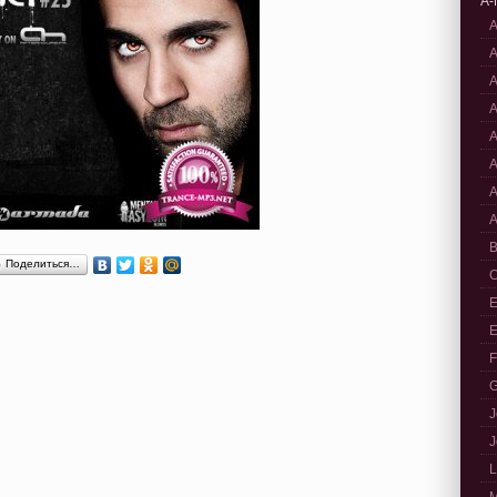
A-
A
A
A
A
A
A
A
A
B
Поделиться…
C
E
E
F
G
J
J
L