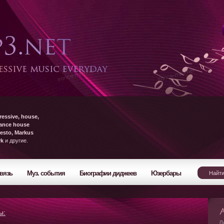
ressive, house,
rance house
esto, Markus
yk
и другие.
вязь
Муз. события
Биографии диджеев
Юзербары
ы:
Л