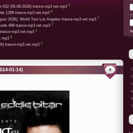
3
e 032 (06-08-2026) trance-mp3.net.mp3
9
ode 1289 trance-mp3.net.mp3
П
7
gust 2026), World Tour Los Angeles trance-mp3.net.mp3
2
isode 489 trance-mp3.net.mp3
1
Р
trance-mp3.net.mp3
5
et.mp3
2
26) trance-mp3.net.mp3
2014-01-14)
C
0
G
M
P
T