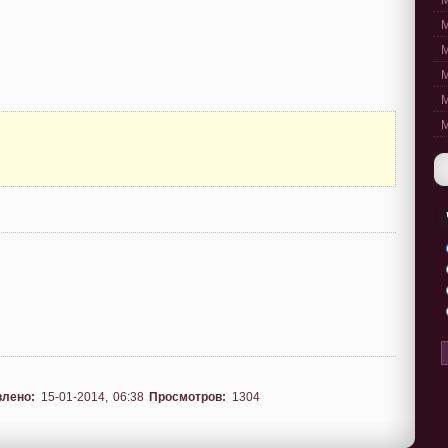
M
M
M
M
M
M
влено:
15-01-2014, 06:38
Просмотров:
1304