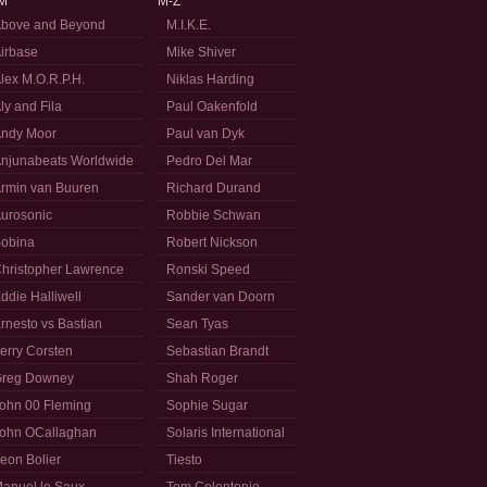
M
M-Z
bove and Beyond
M.I.K.E.
irbase
Mike Shiver
lex M.O.R.P.H.
Niklas Harding
ly and Fila
Paul Oakenfold
ndy Moor
Paul van Dyk
njunabeats Worldwide
Pedro Del Mar
rmin van Buuren
Richard Durand
urosonic
Robbie Schwan
obina
Robert Nickson
hristopher Lawrence
Ronski Speed
ddie Halliwell
Sander van Doorn
rnesto vs Bastian
Sean Tyas
erry Corsten
Sebastian Brandt
reg Downey
Shah Roger
ohn 00 Fleming
Sophie Sugar
ohn OCallaghan
Solaris International
eon Bolier
Tiesto