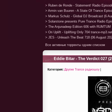
> Ruben de Ronde - Statement! Radio Episod
> Armin van Buuren - A State Of Trance Epis
> Markus Schulz - Global DJ Broadcast (6 Au
> Solarstone presents Pure Trance Radio Ep
> The Anjunadeep Edition 606 with RUMTUM 
> Ori Uplift - Uplifting Only 704 trance-mp3.n
> JES - Unleash The Beat 718 (06 August 20
Все активные торренты одним списком
Eddie Bitar - The Verdict 027 (
Категория:
Другие Trance радиошоу
|