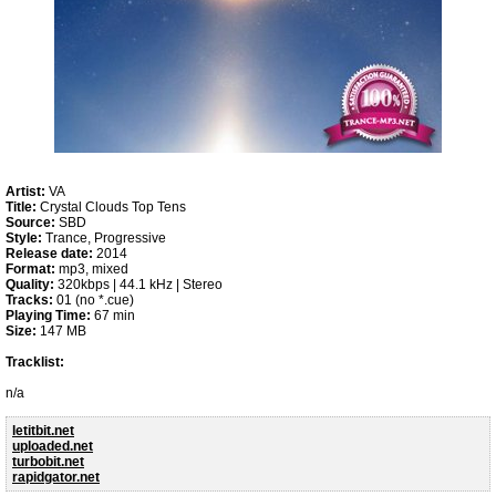
Artist:
VA
Title:
Crystal Clouds Top Tens
Source:
SBD
Style:
Trance, Progressive
Release date:
2014
Format:
mp3, mixed
Quality:
320kbps | 44.1 kHz | Stereo
Tracks:
01 (no *.cue)
Playing Time:
67 min
Size:
147 MB
Tracklist:
n/a
letitbit.net
uploaded.net
turbobit.net
rapidgator.net