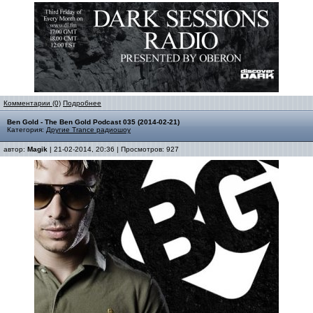
Комментарии (0)
Подробнее
Ben Gold - The Ben Gold Podcast 035 (2014-02-21)
Категория:
Другие Trance радиошоу
автор:
Magik
| 21-02-2014, 20:36 | Просмотров: 927