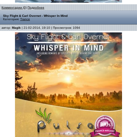
Комментарии (0)
Подробнее
Sky Flight & Carl Overnet - Whisper In Mind
Категория:
Trance
автор:
Magik
| 21-02-2014, 19:10 | Просмотров: 1094