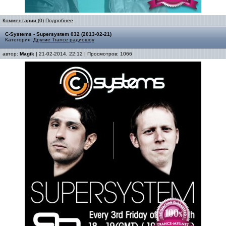
Комментарии (0)
Подробнее
C-Systems - Supersystem 032 (2013-02-21)
Категория:
Другие Trance радиошоу
автор:
Magik
| 21-02-2014, 22:12 | Просмотров: 1066