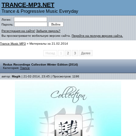
TRANCE-MP3.NET
Trance & Progressive Music Everyday
Логин:
Пароль:
Регистрация на сайте!
Забыли пароль?
Вы просматриваете мобильную версию сайта.
Перейти на полную версию сайта.
Trance Music MP3
» Материалы за 21.02.2014
Назад
1
2
3
Далее
Redux Recordings Collection Winter Edition (2014)
Категория:
Trance
автор:
Magik
| 21-02-2014, 23:45 | Просмотров: 1196