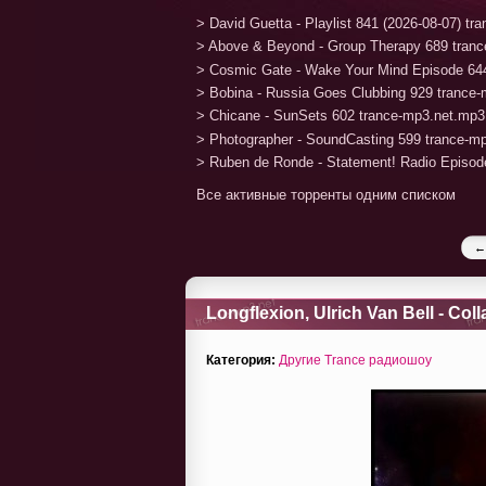
> David Guetta - Playlist 841 (2026-08-07) t
> Above & Beyond - Group Therapy 689 tran
> Cosmic Gate - Wake Your Mind Episode 64
> Bobina - Russia Goes Clubbing 929 trance
> Chicane - SunSets 602 trance-mp3.net.mp3
> Photographer - SoundCasting 599 trance-m
> Ruben de Ronde - Statement! Radio Episod
Все активные торренты одним списком
←
Longflexion, Ulrich Van Bell - Col
Категория:
Другие Trance радиошоу