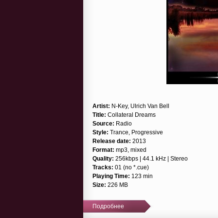
Artist:
N-Key, Ulrich Van Bell
Title:
Collateral Dreams
Source:
Radio
Style:
Trance, Progressive
Release date:
2013
Format:
mp3, mixed
Quality:
256kbps | 44.1 kHz | Stereo
Tracks:
01 (no *.cue)
Playing Time:
123 min
Size:
226 MB
Подробнее