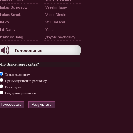
anuel le Saux
Tom Colontonio
arkus Schossow
Veselin Tasev
arkus Schulz
Victor Dinaire
at Zo
Will Holland
att Darey
Yahel
enno de Jong
Другие радиошоу
Голосование
Что Вы качаете с сайта?
Только радиошоу
Преимущественно радиошоу
Все подряд
Все, кроме радиошоу
Голосовать
Результаты