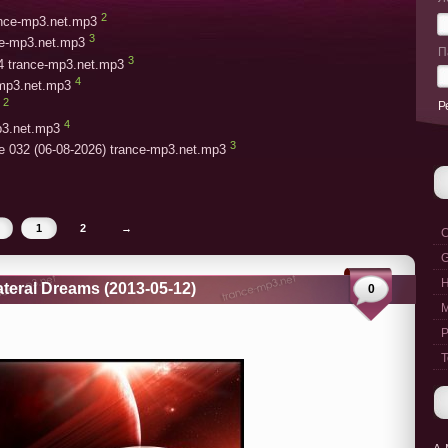
2
rance-mp3.net.mp3
3
ce-mp3.net.mp3
П
3
4 trance-mp3.net.mp3
4
-mp3.net.mp3
2
Р
4
p3.net.mp3
3
e 032 (06-08-2026) trance-mp3.net.mp3
1
2
→
C
G
lateral Dreams (2013-05-12)
0
M
P
T