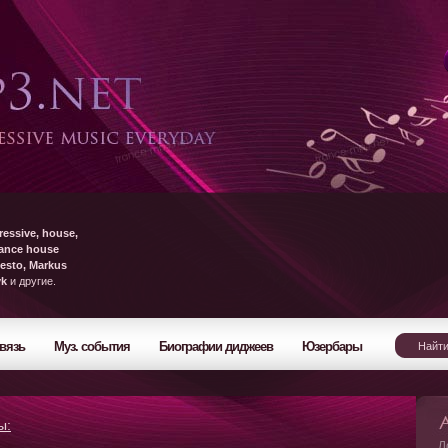
ressive, house,
rance house
esto, Markus
yk
и другие.
вязь
Муз. события
Биографии диджеев
Юзербары
ы:
Л