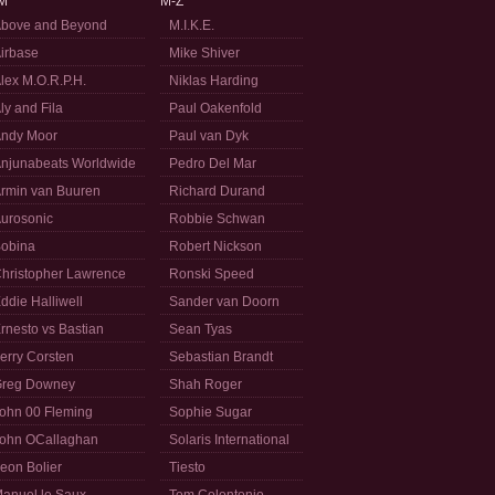
M
M-Z
bove and Beyond
M.I.K.E.
irbase
Mike Shiver
lex M.O.R.P.H.
Niklas Harding
ly and Fila
Paul Oakenfold
ndy Moor
Paul van Dyk
njunabeats Worldwide
Pedro Del Mar
rmin van Buuren
Richard Durand
urosonic
Robbie Schwan
obina
Robert Nickson
hristopher Lawrence
Ronski Speed
ddie Halliwell
Sander van Doorn
rnesto vs Bastian
Sean Tyas
erry Corsten
Sebastian Brandt
reg Downey
Shah Roger
ohn 00 Fleming
Sophie Sugar
ohn OCallaghan
Solaris International
eon Bolier
Tiesto