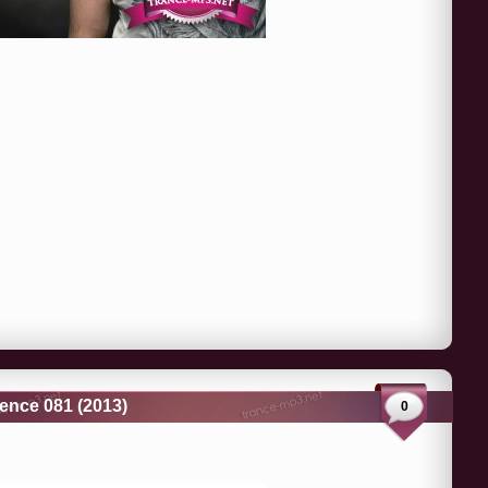
lence 081 (2013)
0