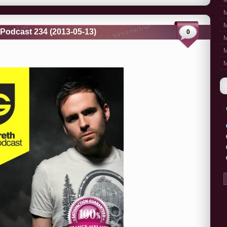
M
M
M
Podcast 234 (2013-05-13)
0
M
M
M