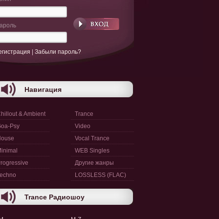
ароль
егистрация
|
Забыли пароль?
Навигация
hillout & Ambient
Trance
oa-Psy
Video
House
Vocal Trance
inimal
WEB Singles
rogressive
Другие жанры
echno
LOSSLESS (FLAC)
Trance Радиошоу