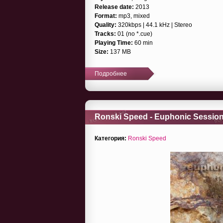
Release date:
2013
Format:
mp3, mixed
Quality:
320kbps | 44.1 kHz | Stereo
Tracks:
01 (no *.cue)
Playing Time:
60 min
Size:
137 MB
Подробнее
Ronski Speed - Euphonic Sessions
Категория:
Ronski Speed