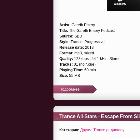
Artist:
Gareth Emery
Title:
The Gareth Emery Podcast
Source:
SBD
Style:
Trance, Progressive
Release date:
2013
Format:
mp3, mixed
Quality:
128kbps | 44.1 kHz | Stereo
Tracks:
01 (no *.cue)
Playing Time:
60 min
Size:
55 MB
Подробнее
Trance All-Stars - Escape From Si
Категория:
Другие Trance радиошоу