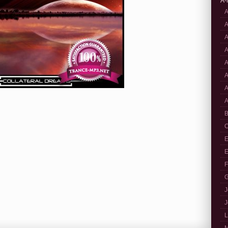
A-
A
A
A
A
A
A
A
A
B
C
E
E
F
G
J
J
L